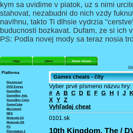
kym sa uvidime v piatok, uz s nimi urcit
stahovat, nezabudni do nich vzdy fuknut
navlhnu, takto Ti dlhsie vydrzia "cerstv
buducnosti bozkavat. Dufam, ze si ich v
PS: Podla novej mody sa teraz nosia tro
vtipy
jokes
Game cheats
01
Platforma
Games cheats - číty
Dreamcast
Vyber prvé písmeno názvu hry:
DVD Extras
GameBoy
#
A
B
C
D
E
F
G
H
I
J
GameBoy Adv.
X
Y
Z
GameBoy Color
GameCube
Vyhľadaj cheat
Macintosh
NES
0101.sk
Nintendo 64
Nintendo DS
PC
10th Kingdom, The / D
Playstation 1