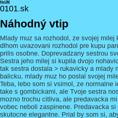
HoUM
0101.sk
Náhodný vtip
Mlady muz sa rozhodol, ze svojej milej k
dlhom uvazovani rozhodol pre kupu par
prilis osobne. Doprevadzany sestrou svoj
Sestra jeho milej si kupila dvojo nohavi
tak sestra dostala > rukavicky a mlady
balicku, mlady muz ho poslal svojej mil
Teba, lebo som si vsimol, ze normalne 
take s gombickami, ale Tvoje sestra nosi 
mozno trochu citliva, ale predavacka mi 
vobec neboli zaspinene. Predavacka si v
skutocne elegantne. Prial by som si, ab