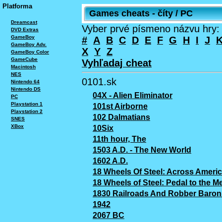
Platforma
Games cheats - číty / PC
Dreamcast
Vyber prvé písmeno názvu hry:
DVD Extras
GameBoy
#
A
B
C
D
E
F
G
H
I
J
GameBoy Adv.
X
Y
Z
GameBoy Color
GameCube
Vyhľadaj cheat
Macintosh
NES
0101.sk
Nintendo 64
Nintendo DS
04X - Alien Eliminator
PC
Playstation 1
101st Airborne
Playstation 2
102 Dalmatians
SNES
XBox
10Six
11th hour, The
1503 A.D. - The New World
1602 A.D.
18 Wheels Of Steel: Across Ameri
18 Wheels of Steel: Pedal to the Me
1830 Railroads And Robber Baron
1942
2067 BC