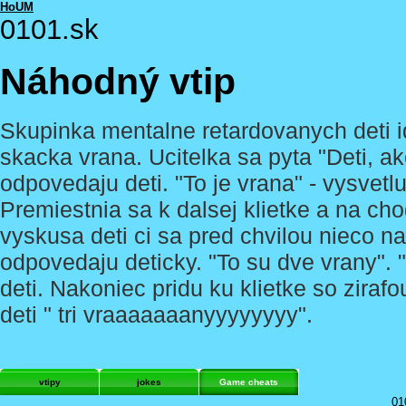
HoUM
0101.sk
Náhodný vtip
Skupinka mentalne retardovanych deti id
skacka vrana. Ucitelka sa pyta "Deti, ak
odpovedaju deti. "To je vrana" - vysvetl
Premiestnia sa k dalsej klietke a na cho
vyskusa deti ci sa pred chvilou nieco na
odpovedaju deticky. "To su dve vrany"
deti. Nakoniec pridu ku klietke so zirafo
deti " tri vraaaaaaanyyyyyyyy".
vtipy
jokes
Game cheats
01