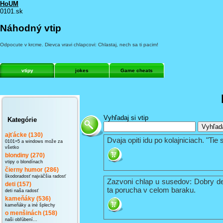
HoUM
0101.sk
Náhodný vtip
Odpocute v krcme. Dievca vravi chlapcovi: Chlastaj, nech sa ti pacim!
vtipy
jokes
Game cheats
Vyhľadaj si vtip
Kategórie
ajťácke (130)
Dvaja opiti idu po kolajniciach. "Ti
0101=5 a windows može za
všetko
blondiny (270)
vtipy o blondínach
čierny humor (286)
škodoradosť najväčšia radosť
Zazvoni chlap u susedov: Dobry de
deti (157)
ta porucha v celom baraku.
deti naša radosť
kameňáky (536)
kameňáky a iné šplechy
o menšinách (158)
naši obľúbení...