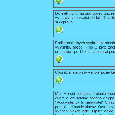
Do elektricky nastupil opilec, zavesi
vy nalavo ste vsetci zlodeji! Dovolt
si doprava!
Podla poslednych vyskumov obsah
vyjasnilo, preco: - po 3 pive zac
somarine - po 12 zacinate curat po
Casnik, mate prsty v mojej polievke
Muz v noci pocuje strkotanie kluc
dvere a vidi totalne opiteho chlap
"Pocuvajte, vy tu nebyvate!" Chlap
pocuje strkotanie klucov. Otvori dve
vypadni niekde inde." Opilec odide