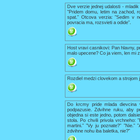
Dve verzie jednej udalosti - mladik
"Pridem domu, letim na zachod, r
spat." Otcova verzia: "Sedim v n
povracia ma, rozsvieti a odide".
Host vravi casnikovi: Pan hlavny, 
malo upecene? Co ja viem, len mi z
Rozdiel medzi clovekom a strojom j
Do krcmy pride mlada dievcina v
podpazusie. Zdvihne ruku, aby pri
objedna si este jedno, potom dalsi
stola. Po chvili privola vrchneho:
martini." "Vy ju poznate?" "Nie." 
zdvihne nohu iba baletka, nie?"