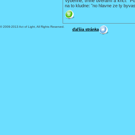
Vybehne, trhne dverami a krici: "P
na to kludne: "no hlavne ze ty byvas
© 2009-2013 Act of Light, All Rights Reserved.
ďaľšia stránka