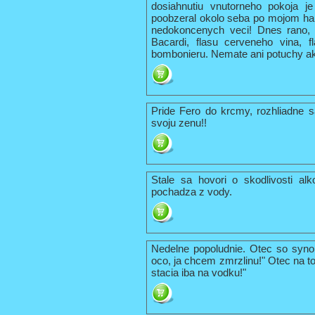
dosiahnutiu vnutorneho pokoja j
poobzeral okolo seba po mojom hab
nedokoncenych veci! Dnes rano, 
Bacardi, flasu cerveneho vina, 
bombonieru. Nemate ani potuchy ako
Pride Fero do krcmy, rozhliadne s
svoju zenu!!
Stale sa hovori o skodlivosti al
pochadza z vody.
Nedelne popoludnie. Otec so syno
oco, ja chcem zmrzlinu!" Otec na t
stacia iba na vodku!"