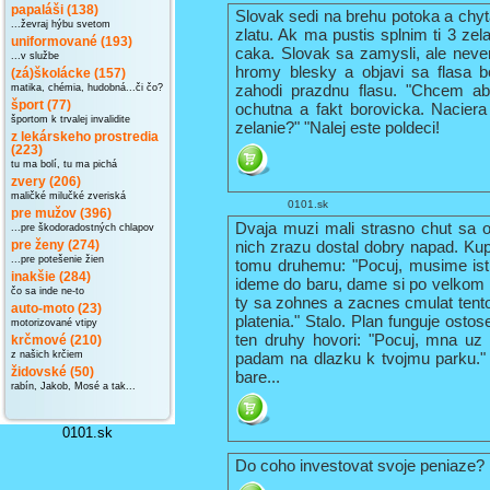
papaláši (138)
Slovak sedi na brehu potoka a chyt
...ževraj hýbu svetom
zlatu. Ak ma pustis splnim ti 3 zela
uniformované (193)
caka. Slovak sa zamysli, ale neve
...v službe
hromy blesky a objavi sa flasa 
(zá)školácke (157)
zahodi prazdnu flasu. "Chcem ab
matika, chémia, hudobná...či čo?
šport (77)
ochutna a fakt borovicka. Naciera 
športom k trvalej invalidite
zelanie?" "Nalej este poldeci!
z lekárskeho prostredia
(223)
tu ma bolí, tu ma pichá
zvery (206)
maličké milučké zveriská
0101.sk
pre mužov (396)
Dvaja muzi mali strasno chut sa o
...pre škodoradostných chlapov
nich zrazu dostal dobry napad. Kup
pre ženy (274)
...pre potešenie žien
tomu druhemu: "Pocuj, musime ist 
inakšie (284)
ideme do baru, dame si po velkom k
čo sa inde ne-to
ty sa zohnes a zacnes cmulat tent
auto-moto (23)
platenia." Stalo. Plan funguje osto
motorizované vtipy
ten druhy hovori: "Pocuj, mna uz
krčmové (210)
padam na dlazku k tvojmu parku."
z našich krčiem
židovské (50)
bare...
rabín, Jakob, Mosé a tak...
0101.sk
Do coho investovat svoje peniaze?