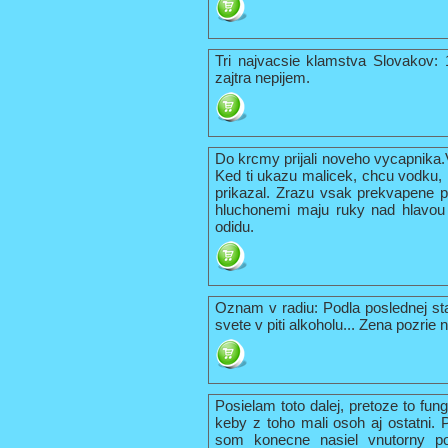
Tri najvacsie klamstva Slovakov:
zajtra nepijem.
Do krcmy prijali noveho vycapnika.
Ked ti ukazu malicek, chcu vodku, 
prikazal. Zrazu vsak prekvapene p
hluchonemi maju ruky nad hlavou 
odidu.
Oznam v radiu: Podla poslednej st
svete v piti alkoholu... Zena pozri
Posielam toto dalej, pretoze to fu
keby z toho mali osoh aj ostatni.
som konecne nasiel vnutorny po