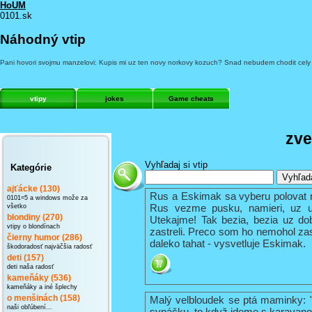
HoUM
0101.sk
Náhodný vtip
Pani hovori svojmu manzelovi: Kupis mi uz ten novy norkovy kozuch? Snad nebudem chodit cely z
vtipy
jokes
Game cheats
zv
Vyhľadaj si vtip
Kategórie
ajťácke (130)
Rus a Eskimak sa vyberu polovat n
0101=5 a windows može za
Rus vezme pusku, namieri, uz uz
všetko
blondiny (270)
Utekajme! Tak bezia, bezia uz d
vtipy o blondínach
zastreli. Preco som ho nemohol zas
čierny humor (286)
daleko tahat - vysvetluje Eskimak.
škodoradosť najväčšia radosť
deti (157)
deti naša radosť
kameňáky (536)
kameňáky a iné šplechy
Malý velbloudek se ptá maminky: 
o menšinách (158)
naši obľúbení...
synáčku, to když jdeme s karavano