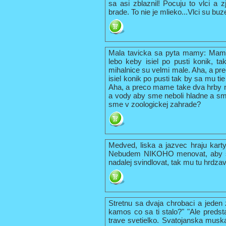
sa asi zblaznil! Pocuju to vlci a
brade. To nie je mlieko...Vlci su buze
Mala tavicka sa pyta mamy: Mami,
lebo keby isiel po pusti konik, t
mihalnice su velmi male. Aha, a pr
isiel konik po pusti tak by sa mu ti
Aha, a preco mame take dva hrby n
a vody aby sme neboli hladne a sm
sme v zoologickej zahrade?
Medved, liska a jazvec hraju kart
Nebudem NIKOHO menovat, aby s
nadalej svindlovat, tak mu tu hrdza
Stretnu sa dvaja chrobaci a jeden
kamos co sa ti stalo?" "Ale pred
trave svetielko. Svatojanska musk