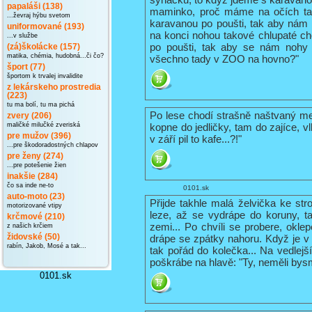
papaláši (138)
maminko, proč máme na očích tak
...ževraj hýbu svetom
karavanou po poušti, tak aby nám
uniformované (193)
na konci nohou takové chlupaté c
...v službe
po poušti, tak aby se nám nohy 
(zá)školácke (157)
matika, chémia, hudobná...či čo?
všechno tady v ZOO na hovno?"
šport (77)
športom k trvalej invalidite
z lekárskeho prostredia
(223)
tu ma bolí, tu ma pichá
Po lese chodí strašně naštvaný me
zvery (206)
kopne do jedličky, tam do zajíce, v
maličké milučké zveriská
pre mužov (396)
v září pil to kafe...?!"
...pre škodoradostných chlapov
pre ženy (274)
...pre potešenie žien
inakšie (284)
čo sa inde ne-to
0101.sk
auto-moto (23)
Přijde takhle malá želvička ke st
motorizované vtipy
leze, až se vydrápe do koruny, t
krčmové (210)
zemi... Po chvíli se probere, okl
z našich krčiem
drápe se zpátky nahoru. Když je v
židovské (50)
rabín, Jakob, Mosé a tak...
tak pořád do kolečka... Na vedlejš
poškrábe na hlavě: "Ty, neměli bysm
0101.sk