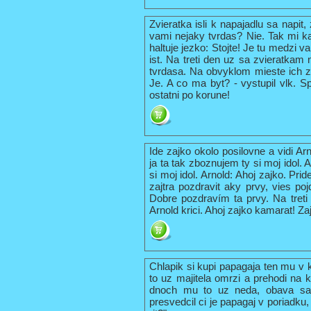
Zvieratka isli k napajadlu sa napit
vami nejaky tvrdas? Nie. Tak mi ka
haltuje jezko: Stojte! Je tu medzi
ist. Na treti den uz sa zvieratkam n
tvrdasa. Na obvyklom mieste ich za
Je. A co ma byt? - vystupil vlk. 
ostatni po korune!
Ide zajko okolo posilovne a vidi Ar
ja ta tak zboznujem ty si moj idol. 
si moj idol. Arnold: Ahoj zajko. P
zajtra pozdravit aky prvy, vies p
Dobre pozdravím ta prvy. Na treti
Arnold krici. Ahoj zajko kamarat! Z
Chlapik si kupi papagaja ten mu v 
to uz majitela omrzi a prehodi na 
dnoch mu to uz neda, obava sa 
presvedcil ci je papagaj v poriadku