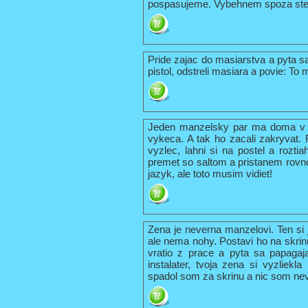
pospasujeme. Vybehnem spoza stebl
Pride zajac do masiarstva a pyta 
pistol, odstreli masiara a povie: To
Jeden manzelsky par ma doma v s
vykeca. A tak ho zacali zakryvat.
vyzlec, lahni si na postel a rozt
premet so saltom a pristanem rovno
jazyk, ale toto musim vidiet!
Zena je neverna manzelovi. Ten si 
ale nema nohy. Postavi ho na skrin
vratio z prace a pyta sa papagaja
instalater, tvoja zena si vyzliekl
spadol som za skrinu a nic som nev