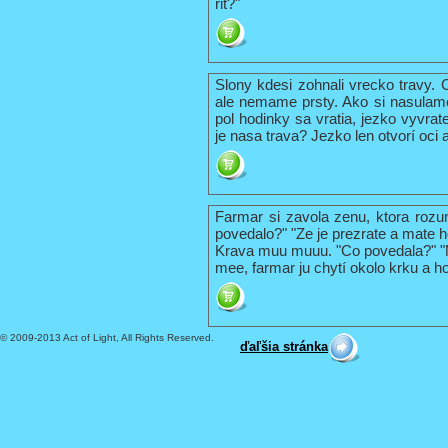
rit?"
Slony kdesi zohnali vrecko travy. 
ale nemame prsty. Ako si nasulame 
pol hodinky sa vratia, jezko vyvrate
je nasa trava? Jezko len otvorí oci 
Farmar si zavola zenu, ktora rozum
povedalo?" "Ze je prezrate a mate h
Krava muu muuu. "Co povedala?" "Ma
mee, farmar ju chytí okolo krku a ho
© 2009-2013 Act of Light, All Rights Reserved.
ďaľšia stránka