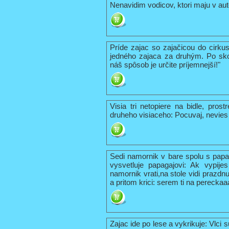
Nenavidim vodicov, ktori maju v aut
Príde zajac so zajačicou do cirku
jedného zajaca za druhým. Po skon
náš spôsob je určite príjemnejší!"
Visia tri netopiere na bidle, pros
druheho visiaceho: Pocuvaj, nevies 
Sedi namornik v bare spolu s pap
vysvetluje papagajovi: Ak vypije
namornik vrati,na stole vidi prazdn
a pritom krici: serem ti na pereck
Zajac ide po lese a vykrikuje: Vlci su