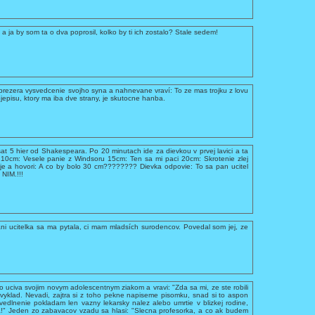
a ja by som ta o dva poprosil, kolko by ti ich zostalo? Stale sedem!
 prezera vysvedcenie svojho syna a nahnevane vraví: To ze mas trojku z lovu
ejepisu, ktory ma iba dve strany, je skutocne hanba.
at 5 hier od Shakespeara. Po 20 minutach ide za dievkou v prvej lavici a ta
c 10cm: Vesele panie z Windsoru 15cm: Ten sa mi paci 20cm: Skrotenie zlej
je a hovori: A co by bolo 30 cm???????? Dievka odpovie: To sa pan ucitel
NIM.!!!
ni ucitelka sa ma pytala, ci mam mladsích surodencov. Povedal som jej, ze
 uciva svojim novym adolescentnym ziakom a vravi: "Zda sa mi, ze ste robili
vyklad. Nevadi, zajtra si z toho pekne napiseme pisomku, snad si to aspon
vedlnenie pokladam len vazny lekarsky nalez alebo umrtie v blizkej rodine,
" Jeden zo zabavacov vzadu sa hlasi: "Slecna profesorka, a co ak budem