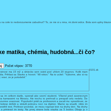
t a na cele to nedorozumenie zabudnut? To, ze nie si u mna, mi zlomi srdce. Bola som uplny blaz
cke
matika, chémia, hudobná...či čo?
Počet vtipov:
3770
0101.sk
 miestnost ma 15 m2 a slniecko sem svieti pod uhlom 20 stupnov. Kolik mam
a. Prihlasi sa Slavko a hovori: "48 rokov." Na to ucitel: "Vyborne, ako si na
vravi, ze je polodebil."
 sa im celkom darilo, vyzerali ako vzorní studenti. Víkend pred zaverecnym
i za kamaratmi na Moravu. Ale trochu to prehnali a prespali celu nedelu. Do
ozumne uvazovat. Popoludní prisli za profesorom a zacali mu vysvetlovat, ze
kolese defekt a strávili polovicu noci na dialnici. Marne sa snazili, nikto im
 nestihli test. Profesor povedal, ze mozu napísat test na druhy den. Na druhy
 a priniesol im testy. Na prvej strane bola otazka za 5 bodov. Obaja ju v