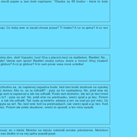
 otocili papier a tam bolo napísane: "Otazka za 95 bodov - ktore to bolo
ruju: Co keby sme si zacali chovat prasa? Ti hrabe? A co ta spina? A co ten
obry den, deti! Vypadni, hus! Ona s placem bezí za riaditelom. Riaditel: No…
ejde! Ideme tam spolu! Riaditel otvára nohou dvere a hovorí: Ahoj chalani!
 globus? A co je globus? A to vam povie vasa nová ucitelka!
 rozhodnu sa, ze najmenej napadna bude, ked tam bude studovat na vysokej
o domov. Ako to, ze ta odhalili? - pyta sa ho nadriadeny. No, prisli sme do
 ja som si zapisoval a tak ma odhalili. Poslu tam druheho, ale ten je tiez hned
a to? - pyta sa sef. No, prisli sme na prednasku, vsetci spali a ja tiez. Potom
nie, a tak ma odhalili. Tak vyslu aj tretieho adepta a ten sa vrati po pol roku. Uz
- pyta sa sef. No, ked sme boli na prednaskach, tak vsetci spali a ja tiez. Ked
 tiez. Potom ale prislo skuskove, veetci to spravili, a len mna vyrazili.
ovat, ze v triede Moricko na tabulu nakreslil zenske prirodzenie. Morickovi
a nas dedko si na nej uplne popalil jazyk.