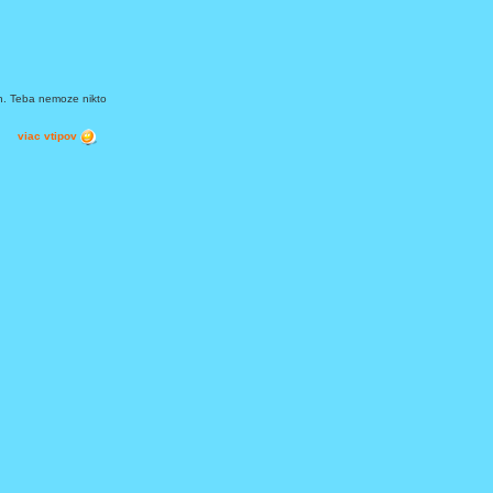
on. Teba nemoze nikto
viac vtipov