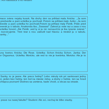
ky: Ani nabuduce ti ho nedam!
mace zviera nejaky kusok. Na druhy den sa prihlasi mala Anicka: ,,Ja som
predvedie a pani ucitelka ju pochvali. Potom sa prihlasi maly Jurko:,,Ja som
dvedie a pani ucitelka ho pochvali.Potom sa prihlasi maly Petrik. Pride pred
eeesk ju o tabulu. Anakonda iba:,,Sssssss!" Zakruti ju este raz a zasa s nou
elka hovori:,,Ale Petrik ,ved ty si ju nic nenaucil,to je iba tyranie zvierat."
rozcvicujeme. Treti krat s nou zakrutil nad hlavou a treskol ju o tabulu.
nky..."
zvy kvetov. Anicka: Die Rose. Ucitelka: Schon Anicka Schon. Janka: Der
 Orgasmus. Ucitelka: Moricko, ale ved to nie je kvetinka. Moricko: Ale je to
my Sanky, to je jasne. Ale preco helmy? Lebo minuly rok pri sankovani jedny
pci, jeden bez helmy, ten bol na mieste mrtvy, a druhy v helme, ten sa hned
oho chlapca poznam! Dodnes sa usmieva, kade chodi, a obcas sa otrasie.
prave na nasej fakulte? Student: Ale oci, nechaj tie blbe otazky.