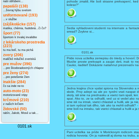
pohode zmakli. Ale boli strasne prekvapení, ked
naši obľúbení...
koleso?"
papaláši (138)
...ževraj hýbu svetom
uniformované (193)
...v službe
(zá)školácke (157)
Sedia vyhladoveni studenti na internate a fantazi
matika, chémia, hudobná...či čo?
smrad? Zvykne si...
šport (77)
športom k trvalej invalidite
z lekárskeho prostredia
(223)
tu ma bolí, tu ma pichá
0101.sk
zvery (206)
Pride nova ucitelka zemepisu do triedy a hovorí: D
maličké milučké zveriská
Musíte proste prekvapit a zaujat deti, inak to n
pre mužov (396)
Cauko, riaditel! Dokázete natiahnut prezervatív na
...pre škodoradostných chlapov
pre ženy (274)
...pre potešenie žien
inakšie (284)
čo sa inde ne-to
Jedna krajina chce vyslat spiona na Slovensko a
auto-moto (23)
skole. Prvy adept sa ale po tyzdni vrati naspat d
skoly, isli sme na prednasku a vsetci tam spali, len
motorizované vtipy
spat. Ako to, ze ta odhalili, ved uz si vedel ako n
krčmové (210)
sme isli na intrak, vsetci chlastali a hulili, ale ja 
z našich krčiem
si tam vydrzal tak dlho, tak ako ta mohli odhalit? 
sme boli na intraku, tak vsetci chlastali a hulili a ja
židovské (50)
rabín, Jakob, Mosé a tak...
0101.sk
Pani ucitelka sa príde k Morickovym rodicom staz
rodicia hovoria: On ju nakreslil aj doma na trubu, 