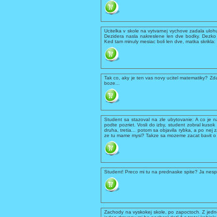
Ucitelka v skole na vytvarnej vychove zadala ulohu,
Dezidera nasla nakreslene len dve bodky. Dezko t
Ked tam minuly mesiac boli len dve, matka skrikla:
Tak co, aky je ten vas novy ucitel matematiky? Z
boze...
Student sa stazoval na zle ubytovanie: A co je 
podte pozriet. Vosli do izby, student zobral kuso
druha, tretia... potom sa objavila rybka, a po nej 
ze tu mame mysi? Takze sa mozeme zacat bavit o v
Student! Preco mi tu na prednaske spite? Ja nesp
Zachody na vyskokej skole, po zapoctoch. Z jedne