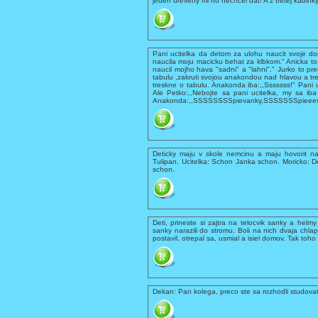
jeden dreveny mi ho nechcel dat! A z tretej kabin
Pani ucitelka da detom za ulohu naucit svoje do
naucila moju macicku behat za klbkom." Anicka to 
naucil mojho hava "sadni" a "lahni"." Jurko to pre
tabulu ,zakruti svojou anakondou nad hlavou a tre
treskne o tabulu. Anakonda iba:,,Sssssss!" Pani ucit
Ale Petko:,,Nebojte sa pani ucitelka, my sa iba 
Anakonda:,,SSSSSSSSpievanky,SSSSSSSpieeeva
Deticky maju v skole nemcinu a maju hovorit na
Tulipan. Ucitelka: Schon Janka schon. Moricko: Der
schon.
Deti, prineste si zajtra na telocvik sanky a hel
sanky narazili do stromu. Boli na nich dvaja chla
postavil, otrepal sa, usmial a isiel domov. Tak t
Dekan: Pan kolega, preco ste sa rozhodli studovat 