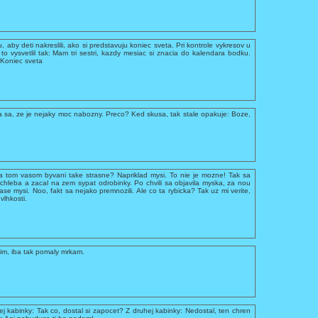
 aby deti nakreslili, ako si predstavuju koniec sveta. Pri kontrole vykresov u
o vysvetlil tak: Mam tri sestri, kazdy mesiac si znacia do kalendara bodku.
 Koniec sveta
da sa, ze je nejaky moc nabozny. Preco? Ked skusa, tak stale opakuje: Boze,
na tom vasom byvani take strasne? Napriklad mysi. To nie je mozne! Tak sa
k chleba a zacal na zem sypat odrobinky. Po chvili sa objavila myska, za nou
zase mysi. Noo, fakt sa nejako premnozili. Ale co ta rybicka? Tak uz mi verite,
lhkosti.
im, iba tak pomaly mrkam.
j kabinky: Tak co, dostal si zapocet? Z druhej kabinky: Nedostal, ten chren