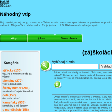
HoUM
0101.sk
Náhodný vtip
Moj najmilsi, od tej doby, co som sa s Tebou rozisla, nemozem spat. Mozes mi prosim ta odpusti
nahradit. Milujem Ta z celeho srdca. Tvoja jedina ... P.S. Blahozelam k vyhre jackpotu...
vtipy
jokes
Game cheats
(zá)školá
Vyhľadaj si vtip
Kategórie
ajťácke (130)
Pride ucitel do triedy a hovori: "Tak deti, tato
0101=5 a windows može za
rokov?" Udivene deti otvoria usta dokoran a nevedi
všetko
to prisiel?" "No, ja mam bratranca, on ma 24 a otec 
blondiny (270)
vtipy o blondínach
čierny humor (286)
škodoradosť najväčšia radosť
deti (157)
Dvaja mladíci studovali chémiu v Prahe. Cely rok
deti naša radosť
testom sa rozhodli, ze sa trochu uvolnia a odisl
Pahy dorazili v pondelok rano, uplne neschopní r
kameňáky (536)
boli cez víkend prec a ked sa vracali, dostali na 
kameňáky a iné šplechy
nezastavil, takze nestihli vcas dorazit do Prahy a
o menšinách (158)
den profesor posadil kazdeho do inej miestnosti