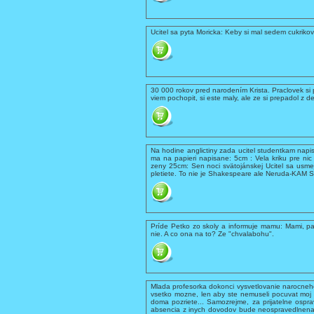
Ucitel sa pyta Moricka: Keby si mal sedem cukrikov 
30 000 rokov pred narodením Krista. Praclovek si
viem pochopit, si este maly, ale ze si prepadol z d
Na hodine anglictiny zada ucitel studentkam napis
ma na papieri napisane: 5cm : Vela kriku pre ni
zeny 25cm: Sen noci svätojánskej Ucitel sa usme
pletiete. To nie je Shakespeare ale Neruda-KAM S 
Príde Petko zo skoly a informuje mamu: Mami, pa
nie. A co ona na to? Ze "chvalabohu".
Mlada profesorka dokonci vysvetlovanie narocneho
vsetko mozne, len aby ste nemuseli pocuvat moj 
doma pozriete... Samozrejme, za prijatelne ospra
absencia z inych dovodov bude neospravedlnena!