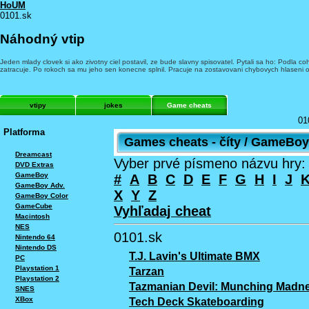
HoUM
0101.sk
Náhodný vtip
Jeden mlady clovek si ako zivotny ciel postavil, ze bude slavny spisovatel. Pytali sa ho: Podla coh
zatracuje. Po rokoch sa mu jeho sen konecne splnil. Pracuje na zostavovani chybovych hlaseni 
vtipy
jokes
Game cheats
01
Platforma
Games cheats - číty / GameBoy
Dreamcast
Vyber prvé písmeno názvu hry:
DVD Extras
GameBoy
#
A
B
C
D
E
F
G
H
I
J
GameBoy Adv.
X
Y
Z
GameBoy Color
GameCube
Vyhľadaj cheat
Macintosh
NES
0101.sk
Nintendo 64
Nintendo DS
T.J. Lavin's Ultimate BMX
PC
Playstation 1
Tarzan
Playstation 2
Tazmanian Devil: Munching Madn
SNES
XBox
Tech Deck Skateboarding