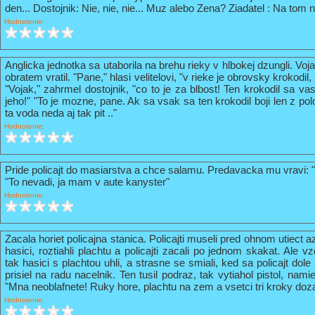
den... Dostojnik: Nie, nie, nie... Muz alebo Zena? Ziadatel : Na tom n
Hodnotenie:
Anglicka jednotka sa utaborila na brehu rieky v hlbokej dzungli. Vo
obratem vratil. "Pane," hlasi velitelovi, "v rieke je obrovsky krokodil
"Vojak," zahrmel dostojnik, "co to je za blbost! Ten krokodil sa va
jeho!" "To je mozne, pane. Ak sa vsak sa ten krokodil boji len z pol
ta voda neda aj tak pit .."
Hodnotenie:
Pride policajt do masiarstva a chce salamu. Predavacka mu vravi: 
"To nevadi, ja mam v aute kanyster"
Hodnotenie:
Zacala horiet policajna stanica. Policajti museli pred ohnom utiect a
hasici, roztiahli plachtu a policajti zacali po jednom skakat. Ale vz
tak hasici s plachtou uhli, a strasne se smiali, ked sa policajt do
prisiel na radu nacelnik. Ten tusil podraz, tak vytiahol pistol, nami
"Mna neoblafnete! Ruky hore, plachtu na zem a vsetci tri kroky doz
Hodnotenie: