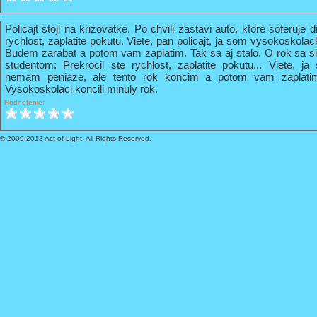
Policajt stoji na krizovatke. Po chvili zastavi auto, ktore soferuje 
rychlost, zaplatite pokutu. Viete, pan policajt, ja som vysokoskola
Budem zarabat a potom vam zaplatim. Tak sa aj stalo. O rok sa s
studentom: Prekrocil ste rychlost, zaplatite pokutu... Viete, 
nemam peniaze, ale tento rok koncim a potom vam zaplati
Vysokoskolaci koncili minuly rok.
Hodnotenie:
© 2009-2013 Act of Light, All Rights Reserved.