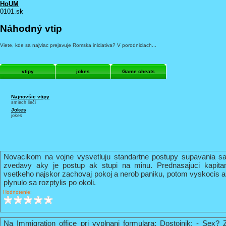
HoUM
0101.sk
Náhodný vtip
Viete, kde sa najviac prejavuje Romska iniciativa? V porodniciach...
vtipy
jokes
Game cheats
Najnovšie vtipy
smiech lieči
Jokes
jokes
Novacikom na vojne vysvetluju standartne postupy supavania sa
zvedavy aky je postup ak stupi na minu. Prednasajuci kapi
vsetkeho najskor zachovaj pokoj a nerob paniku, potom vyskocis 
plynulo sa rozptylis po okoli.
Hodnotenie:
Na Immigration office pri vyplnani formulara: Dostojnik: - Sex? 