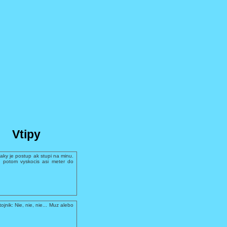
Vtipy
aky je postup ak stupi na minu.
 potom vyskocis asi meter do
ojnik: Nie, nie, nie... Muz alebo