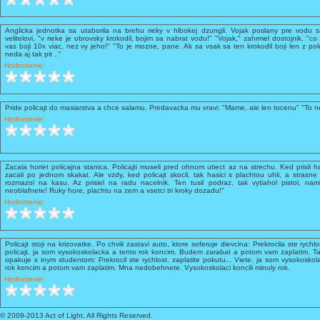
Anglicka jednotka sa utaborila na brehu rieky v hlbokej dzungli. Vojak poslany pre vodu sa
velitelovi, "v rieke je obrovsky krokodil, bojim sa nabrat vodu!" "Vojak," zahrmel dostojnik, "co
vas boji 10x viac, nez vy jeho!" "To je mozne, pane. Ak sa vsak sa ten krokodil boji len z pol
neda aj tak pit .."
Hodnotenie:
Pride policajt do masiarstva a chce salamu. Predavacka mu vravi: "Mame, ale len tocenu" "To n
Hodnotenie:
Zacala horiet policajna stanica. Policajti museli pred ohnom utiect az na strechu. Ked prisli hasi
zacali po jednom skakat. Ale vzdy, ked policajt skocil, tak hasici s plachtou uhli, a strasne 
rozmazol na kasu. Az prisiel na radu nacelnik. Ten tusil podraz, tak vytiahol pistol, nam
neoblafnete! Ruky hore, plachtu na zem a vsetci tri kroky dozadu!"
Hodnotenie:
Policajt stoji na krizovatke. Po chvili zastavi auto, ktore soferuje dievcina: Prekrocila ste rychl
policajt, ja som vysokoskolacka a tento rok koncim. Budem zarabat a potom vam zaplatim. Tak
opakuje s inym studentom: Prekrocil ste rychlost, zaplatite pokutu... Viete, ja som vysokosk
rok koncim a potom vam zaplatim. Mna nedobehnete. Vysokoskolaci koncili minuly rok.
Hodnotenie:
© 2009-2013 Act of Light, All Rights Reserved.