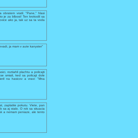
 obratem vratil. "Pane," hlasi
 to je za blbost! Ten krokodil sa
ovice ako ja, tak uz sa ta voda
evadi, ja mam v aute kanyster"
ci, roztiahli plachtu a policajti
se smiali, ked sa policajt dole
ieril na hasicov a vravi: "Mna
ost, zaplatite pokutu. Viete, pan
 sa aj stalo. O rok sa situacia
olak a nemam peniaze, ale tento