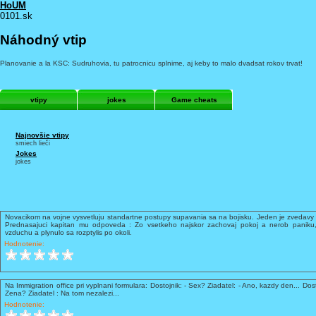
HoUM
0101.sk
Náhodný vtip
Planovanie a la KSC: Sudruhovia, tu patrocnicu splnime, aj keby to malo dvadsat rokov trvat!
vtipy
jokes
Game cheats
Najnovšie vtipy
smiech lieči
Jokes
jokes
Novacikom na vojne vysvetluju standartne postupy supavania sa na bojisku. Jeden je zvedavy 
Prednasajuci kapitan mu odpoveda : Zo vsetkeho najskor zachovaj pokoj a nerob paniku,
vzduchu a plynulo sa rozptylis po okoli.
Hodnotenie:
Na Immigration office pri vyplnani formulara: Dostojnik: - Sex? Ziadatel: - Ano, kazdy den... Dost
Zena? Ziadatel : Na tom nezalezi...
Hodnotenie: