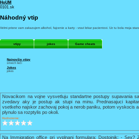
HoUM
0101.sk
Náhodný vtip
Velmi prisne vam zakazujem alkohol, fajcenie a karty - vravi lekar pacientovi. Uz tu bola moja sta
vtipy
jokes
Game cheats
Najnovšie vtipy
smiech lieči
Jokes
jokes
Novacikom na vojne vysvetluju standartne postupy supavania sa
zvedavy aky je postup ak stupi na minu. Prednasajuci kapi
vsetkeho najskor zachovaj pokoj a nerob paniku, potom vyskocis 
plynulo sa rozptylis po okoli.
Hodnotenie:
Na Immigration office pri vyplnani formulara: Dostojnik: - Sex? 