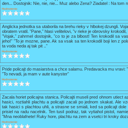
den... Dostojnik: Nie, nie, nie... Muz alebo Zena? Ziadatel : Na tom n
Hodnotenie:
Anglicka jednotka sa utaborila na brehu rieky v hlbokej dzungli. Vo
obratem vratil. "Pane," hlasi velitelovi, "v rieke je obrovsky krokodil
"Vojak," zahrmel dostojnik, "co to je za blbost! Ten krokodil sa va
jeho!" "To je mozne, pane. Ak sa vsak sa ten krokodil boji len z pol
ta voda neda aj tak pit .."
Hodnotenie:
Pride policajt do masiarstva a chce salamu. Predavacka mu vravi: 
"To nevadi, ja mam v aute kanyster"
Hodnotenie:
Zacala horiet policajna stanica. Policajti museli pred ohnom utiect a
hasici, roztiahli plachtu a policajti zacali po jednom skakat. Ale vz
tak hasici s plachtou uhli, a strasne se smiali, ked sa policajt do
prisiel na radu nacelnik. Ten tusil podraz, tak vytiahol pistol, nami
"Mna neoblafnete! Ruky hore, plachtu na zem a vsetci tri kroky doz
Hodnotenie: