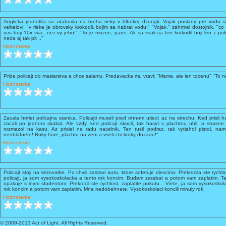
Anglicka jednotka sa utaborila na brehu rieky v hlbokej dzungli. Vojak poslany pre vodu sa
velitelovi, "v rieke je obrovsky krokodil, bojim sa nabrat vodu!" "Vojak," zahrmel dostojnik, "co
vas boji 10x viac, nez vy jeho!" "To je mozne, pane. Ak sa vsak sa ten krokodil boji len z pol
neda aj tak pit .."
Hodnotenie:
Pride policajt do masiarstva a chce salamu. Predavacka mu vravi: "Mame, ale len tocenu" "To n
Hodnotenie:
Zacala horiet policajna stanica. Policajti museli pred ohnom utiect az na strechu. Ked prisli hasi
zacali po jednom skakat. Ale vzdy, ked policajt skocil, tak hasici s plachtou uhli, a strasne 
rozmazol na kasu. Az prisiel na radu nacelnik. Ten tusil podraz, tak vytiahol pistol, nam
neoblafnete! Ruky hore, plachtu na zem a vsetci tri kroky dozadu!"
Hodnotenie:
Policajt stoji na krizovatke. Po chvili zastavi auto, ktore soferuje dievcina: Prekrocila ste rychl
policajt, ja som vysokoskolacka a tento rok koncim. Budem zarabat a potom vam zaplatim. Tak
opakuje s inym studentom: Prekrocil ste rychlost, zaplatite pokutu... Viete, ja som vysokosk
rok koncim a potom vam zaplatim. Mna nedobehnete. Vysokoskolaci koncili minuly rok.
Hodnotenie:
© 2009-2013 Act of Light, All Rights Reserved.