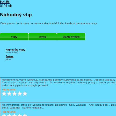
HoUM
0101.sk
Náhodný vtip
Viete preco chodia zeny do mesta v skupinach? Lebo kazda si pamata kus cesty.
vtipy
jokes
Game cheats
Najnovšie vtipy
smiech lieči
Jokes
jokes
Novacikom na vojne vysvetluju standartne postupy supavania sa na bojisku. Jeden je zvedavy 
Prednasajuci kapitan mu odpoveda : Zo vsetkeho najskor zachovaj pokoj a nerob paniku,
vzduchu a plynulo sa rozptylis po okoli.
Hodnotenie:
Na Immigration office pri vyplnani formulara: Dostojnik: - Sex? Ziadatel: - Ano, kazdy den... Dost
Zena? Ziadatel : Na tom nezalezi...
Hodnotenie: