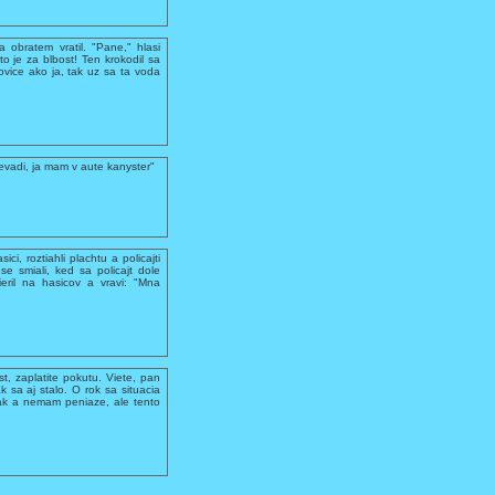
 obratem vratil. "Pane," hlasi
 to je za blbost! Ten krokodil sa
ovice ako ja, tak uz sa ta voda
evadi, ja mam v aute kanyster"
ci, roztiahli plachtu a policajti
se smiali, ked sa policajt dole
ieril na hasicov a vravi: "Mna
ost, zaplatite pokutu. Viete, pan
 sa aj stalo. O rok sa situacia
olak a nemam peniaze, ale tento