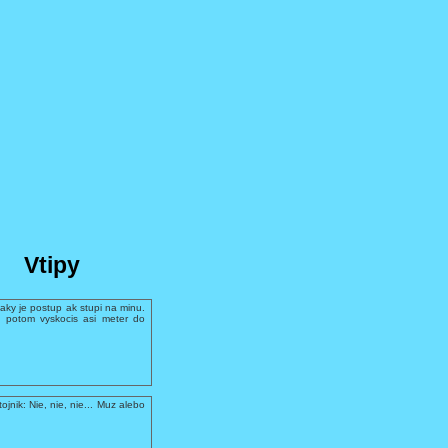
Vtipy
aky je postup ak stupi na minu.
 potom vyskocis asi meter do
ojnik: Nie, nie, nie... Muz alebo