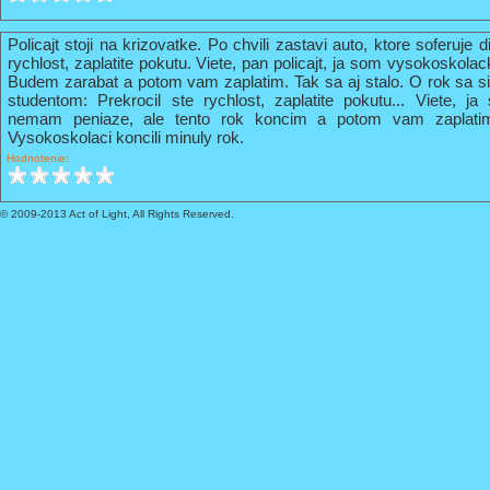
Policajt stoji na krizovatke. Po chvili zastavi auto, ktore soferuje 
rychlost, zaplatite pokutu. Viete, pan policajt, ja som vysokoskola
Budem zarabat a potom vam zaplatim. Tak sa aj stalo. O rok sa s
studentom: Prekrocil ste rychlost, zaplatite pokutu... Viete, 
nemam peniaze, ale tento rok koncim a potom vam zaplati
Vysokoskolaci koncili minuly rok.
Hodnotenie:
© 2009-2013 Act of Light, All Rights Reserved.