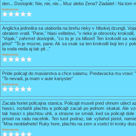
den... Dostojnik: Nie, nie, nie... Muz alebo Zena? Ziadatel : Na tom n
Hodnotenie:
Anglicka jednotka sa utaborila na brehu rieky v hlbokej dzungli. Vo
obratem vratil. "Pane," hlasi velitelovi, "v rieke je obrovsky krokodil
"Vojak," zahrmel dostojnik, "co to je za blbost! Ten krokodil sa va
jeho!" "To je mozne, pane. Ak sa vsak sa ten krokodil boji len z pol
ta voda neda aj tak pit .."
Hodnotenie:
Pride policajt do masiarstva a chce salamu. Predavacka mu vravi: 
"To nevadi, ja mam v aute kanyster"
Hodnotenie:
Zacala horiet policajna stanica. Policajti museli pred ohnom utiect a
hasici, roztiahli plachtu a policajti zacali po jednom skakat. Ale vz
tak hasici s plachtou uhli, a strasne se smiali, ked sa policajt do
prisiel na radu nacelnik. Ten tusil podraz, tak vytiahol pistol, nami
"Mna neoblafnete! Ruky hore, plachtu na zem a vsetci tri kroky doz
Hodnotenie: