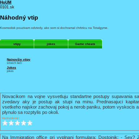
HoUM
0101.sk
Náhodný vtip
Kosmodisk pouzivam odvtedy, ako som si dochramal chrbticu na Totalgyme.
vtipy
jokes
Game cheats
Najnovšie vtipy
smiech lieči
Jokes
jokes
Novacikom na vojne vysvetluju standartne postupy supavania sa
zvedavy aky je postup ak stupi na minu. Prednasajuci kapi
vsetkeho najskor zachovaj pokoj a nerob paniku, potom vyskocis 
plynulo sa rozptylis po okoli.
Hodnotenie:
Na Immigration office pri vyplnani formulara: Dostojnik: - Sex? 