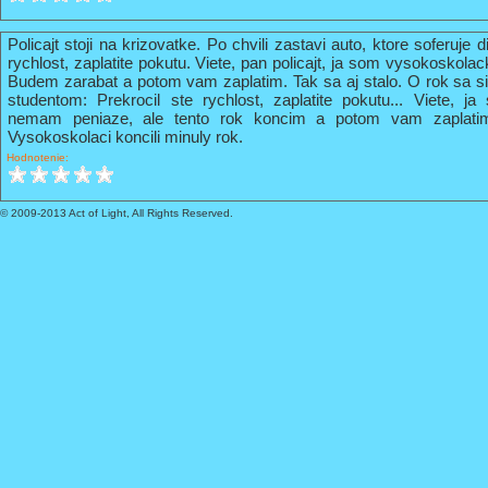
Policajt stoji na krizovatke. Po chvili zastavi auto, ktore soferuje 
rychlost, zaplatite pokutu. Viete, pan policajt, ja som vysokoskola
Budem zarabat a potom vam zaplatim. Tak sa aj stalo. O rok sa s
studentom: Prekrocil ste rychlost, zaplatite pokutu... Viete, 
nemam peniaze, ale tento rok koncim a potom vam zaplati
Vysokoskolaci koncili minuly rok.
Hodnotenie:
© 2009-2013 Act of Light, All Rights Reserved.