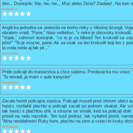
den... Dostojnik: Nie, nie, nie... Muz alebo Zena? Ziadatel : Na tom n
Hodnotenie:
Anglicka jednotka sa utaborila na brehu rieky v hlbokej dzungli. Vo
obratem vratil. "Pane," hlasi velitelovi, "v rieke je obrovsky krokodil
"Vojak," zahrmel dostojnik, "co to je za blbost! Ten krokodil sa va
jeho!" "To je mozne, pane. Ak sa vsak sa ten krokodil boji len z pol
ta voda neda aj tak pit .."
Hodnotenie:
Pride policajt do masiarstva a chce salamu. Predavacka mu vravi: 
"To nevadi, ja mam v aute kanyster"
Hodnotenie:
Zacala horiet policajna stanica. Policajti museli pred ohnom utiect a
hasici, roztiahli plachtu a policajti zacali po jednom skakat. Ale vz
tak hasici s plachtou uhli, a strasne se smiali, ked sa policajt do
prisiel na radu nacelnik. Ten tusil podraz, tak vytiahol pistol, nami
"Mna neoblafnete! Ruky hore, plachtu na zem a vsetci tri kroky doz
Hodnotenie: