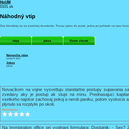
HoUM
0101.sk
Náhodný vtip
Dve blondinky su na exotickej dovolenke. Pocas vyletu do puste, jedna pri pohlade na tavu hovori
vtipy
jokes
Game cheats
Najnovšie vtipy
smiech lieči
Jokes
jokes
Novacikom na vojne vysvetluju standartne postupy supavania sa
zvedavy aky je postup ak stupi na minu. Prednasajuci kapi
vsetkeho najskor zachovaj pokoj a nerob paniku, potom vyskocis 
plynulo sa rozptylis po okoli.
Hodnotenie:
Na Immigration office pri vyplnani formulara: Dostojnik: - Sex? 