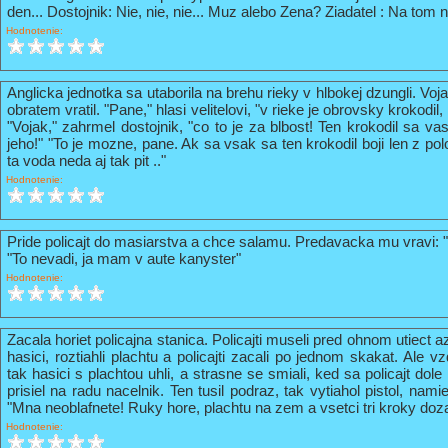
den... Dostojnik: Nie, nie, nie... Muz alebo Zena? Ziadatel : Na tom n
Hodnotenie:
Anglicka jednotka sa utaborila na brehu rieky v hlbokej dzungli. Vo
obratem vratil. "Pane," hlasi velitelovi, "v rieke je obrovsky krokodil
"Vojak," zahrmel dostojnik, "co to je za blbost! Ten krokodil sa va
jeho!" "To je mozne, pane. Ak sa vsak sa ten krokodil boji len z pol
ta voda neda aj tak pit .."
Hodnotenie:
Pride policajt do masiarstva a chce salamu. Predavacka mu vravi: 
"To nevadi, ja mam v aute kanyster"
Hodnotenie:
Zacala horiet policajna stanica. Policajti museli pred ohnom utiect a
hasici, roztiahli plachtu a policajti zacali po jednom skakat. Ale vz
tak hasici s plachtou uhli, a strasne se smiali, ked sa policajt do
prisiel na radu nacelnik. Ten tusil podraz, tak vytiahol pistol, nami
"Mna neoblafnete! Ruky hore, plachtu na zem a vsetci tri kroky doz
Hodnotenie: