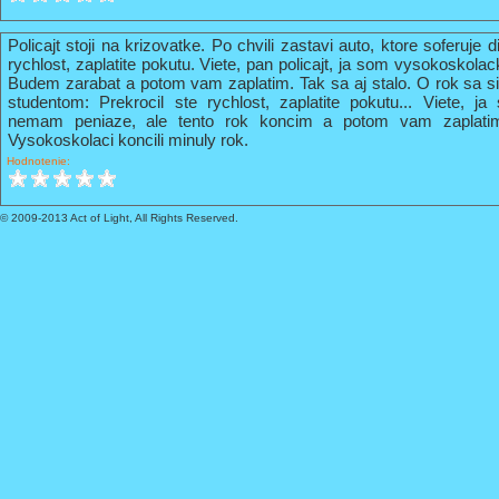
Policajt stoji na krizovatke. Po chvili zastavi auto, ktore soferuje 
rychlost, zaplatite pokutu. Viete, pan policajt, ja som vysokoskola
Budem zarabat a potom vam zaplatim. Tak sa aj stalo. O rok sa s
studentom: Prekrocil ste rychlost, zaplatite pokutu... Viete, 
nemam peniaze, ale tento rok koncim a potom vam zaplati
Vysokoskolaci koncili minuly rok.
Hodnotenie:
© 2009-2013 Act of Light, All Rights Reserved.