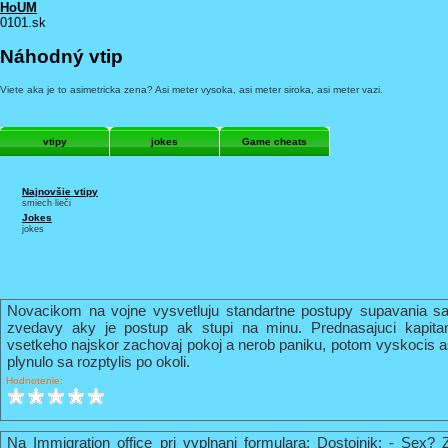
HoUM
0101.sk
Náhodný vtip
Viete aka je to asimetricka zena? Asi meter vysoka, asi meter siroka, asi meter vazi.
vtipy
jokes
Game cheats
Najnovšie vtipy
smiech lieči
Jokes
jokes
Novacikom na vojne vysvetluju standartne postupy supavania sa
zvedavy aky je postup ak stupi na minu. Prednasajuci kapi
vsetkeho najskor zachovaj pokoj a nerob paniku, potom vyskocis 
plynulo sa rozptylis po okoli.
Hodnotenie:
Na Immigration office pri vyplnani formulara: Dostojnik: - Sex? 