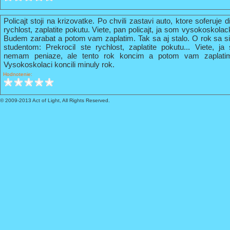
Policajt stoji na krizovatke. Po chvili zastavi auto, ktore soferuje 
rychlost, zaplatite pokutu. Viete, pan policajt, ja som vysokoskola
Budem zarabat a potom vam zaplatim. Tak sa aj stalo. O rok sa s
studentom: Prekrocil ste rychlost, zaplatite pokutu... Viete, 
nemam peniaze, ale tento rok koncim a potom vam zaplati
Vysokoskolaci koncili minuly rok.
Hodnotenie:
© 2009-2013 Act of Light, All Rights Reserved.