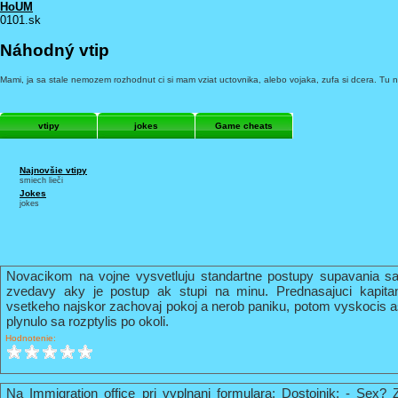
HoUM
0101.sk
Náhodný vtip
Mami, ja sa stale nemozem rozhodnut ci si mam vziat uctovnika, alebo vojaka, zufa si dcera. Tu n
vtipy
jokes
Game cheats
Najnovšie vtipy
smiech lieči
Jokes
jokes
Novacikom na vojne vysvetluju standartne postupy supavania sa
zvedavy aky je postup ak stupi na minu. Prednasajuci kapi
vsetkeho najskor zachovaj pokoj a nerob paniku, potom vyskocis 
plynulo sa rozptylis po okoli.
Hodnotenie:
Na Immigration office pri vyplnani formulara: Dostojnik: - Sex? 