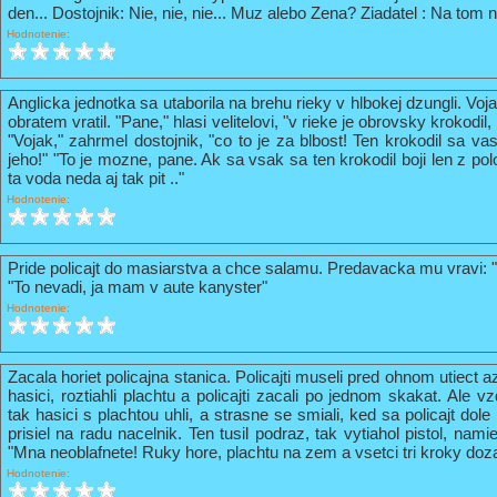
den... Dostojnik: Nie, nie, nie... Muz alebo Zena? Ziadatel : Na tom n
Hodnotenie:
Anglicka jednotka sa utaborila na brehu rieky v hlbokej dzungli. Vo
obratem vratil. "Pane," hlasi velitelovi, "v rieke je obrovsky krokodil
"Vojak," zahrmel dostojnik, "co to je za blbost! Ten krokodil sa va
jeho!" "To je mozne, pane. Ak sa vsak sa ten krokodil boji len z pol
ta voda neda aj tak pit .."
Hodnotenie:
Pride policajt do masiarstva a chce salamu. Predavacka mu vravi: 
"To nevadi, ja mam v aute kanyster"
Hodnotenie:
Zacala horiet policajna stanica. Policajti museli pred ohnom utiect a
hasici, roztiahli plachtu a policajti zacali po jednom skakat. Ale vz
tak hasici s plachtou uhli, a strasne se smiali, ked sa policajt do
prisiel na radu nacelnik. Ten tusil podraz, tak vytiahol pistol, nami
"Mna neoblafnete! Ruky hore, plachtu na zem a vsetci tri kroky doz
Hodnotenie: