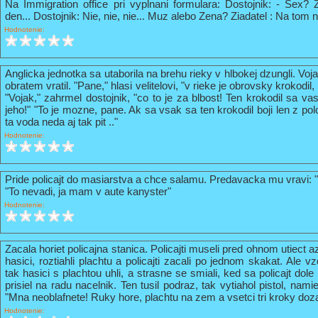
Na Immigration office pri vyplnani formulara: Dostojnik: - Sex? 
den... Dostojnik: Nie, nie, nie... Muz alebo Zena? Ziadatel : Na tom n
Hodnotenie:
Anglicka jednotka sa utaborila na brehu rieky v hlbokej dzungli. Vo
obratem vratil. "Pane," hlasi velitelovi, "v rieke je obrovsky krokodil
"Vojak," zahrmel dostojnik, "co to je za blbost! Ten krokodil sa va
jeho!" "To je mozne, pane. Ak sa vsak sa ten krokodil boji len z pol
ta voda neda aj tak pit .."
Hodnotenie:
Pride policajt do masiarstva a chce salamu. Predavacka mu vravi: 
"To nevadi, ja mam v aute kanyster"
Hodnotenie:
Zacala horiet policajna stanica. Policajti museli pred ohnom utiect a
hasici, roztiahli plachtu a policajti zacali po jednom skakat. Ale vz
tak hasici s plachtou uhli, a strasne se smiali, ked sa policajt do
prisiel na radu nacelnik. Ten tusil podraz, tak vytiahol pistol, nami
"Mna neoblafnete! Ruky hore, plachtu na zem a vsetci tri kroky doz
Hodnotenie: