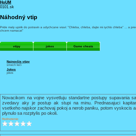
HoUM
0101.sk
Náhodný vtip
Pride maly upirik do potravin a udychcane vravi: "Chleba, chleba, dajte mi rychlo chleba" ... a pred
chcem namacat"
vtipy
jokes
Game cheats
Najnovšie vtipy
smiech lieči
Jokes
jokes
Novacikom na vojne vysvetluju standartne postupy supavania sa
zvedavy aky je postup ak stupi na minu. Prednasajuci kapi
vsetkeho najskor zachovaj pokoj a nerob paniku, potom vyskocis 
plynulo sa rozptylis po okoli.
Hodnotenie: