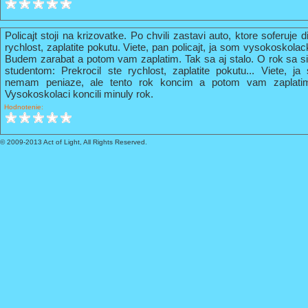
Policajt stoji na krizovatke. Po chvili zastavi auto, ktore soferuje 
rychlost, zaplatite pokutu. Viete, pan policajt, ja som vysokoskola
Budem zarabat a potom vam zaplatim. Tak sa aj stalo. O rok sa s
studentom: Prekrocil ste rychlost, zaplatite pokutu... Viete, 
nemam peniaze, ale tento rok koncim a potom vam zaplati
Vysokoskolaci koncili minuly rok.
Hodnotenie:
© 2009-2013 Act of Light, All Rights Reserved.