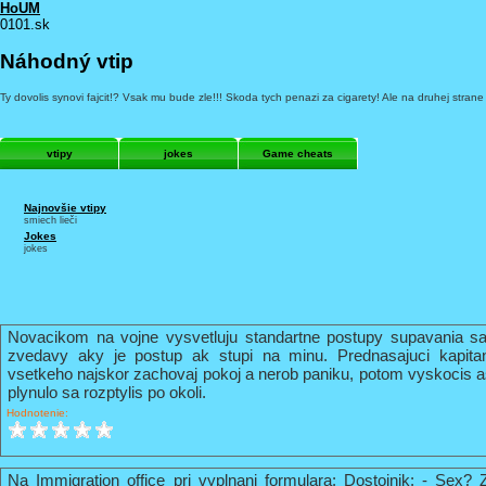
HoUM
0101.sk
Náhodný vtip
Ty dovolis synovi fajcit!? Vsak mu bude zle!!! Skoda tych penazi za cigarety! Ale na druhej strane 
vtipy
jokes
Game cheats
Najnovšie vtipy
smiech lieči
Jokes
jokes
Novacikom na vojne vysvetluju standartne postupy supavania sa
zvedavy aky je postup ak stupi na minu. Prednasajuci kapi
vsetkeho najskor zachovaj pokoj a nerob paniku, potom vyskocis 
plynulo sa rozptylis po okoli.
Hodnotenie:
Na Immigration office pri vyplnani formulara: Dostojnik: - Sex? 