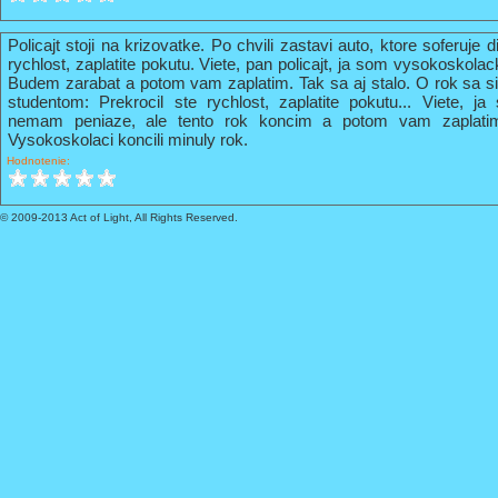
Policajt stoji na krizovatke. Po chvili zastavi auto, ktore soferuje 
rychlost, zaplatite pokutu. Viete, pan policajt, ja som vysokoskola
Budem zarabat a potom vam zaplatim. Tak sa aj stalo. O rok sa s
studentom: Prekrocil ste rychlost, zaplatite pokutu... Viete, 
nemam peniaze, ale tento rok koncim a potom vam zaplati
Vysokoskolaci koncili minuly rok.
Hodnotenie:
© 2009-2013 Act of Light, All Rights Reserved.