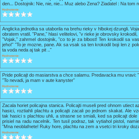
den... Dostojnik: Nie, nie, nie... Muz alebo Zena? Ziadatel : Na tom n
Hodnotenie:
Anglicka jednotka sa utaborila na brehu rieky v hlbokej dzungli. Vo
obratem vratil. "Pane," hlasi velitelovi, "v rieke je obrovsky krokodil
"Vojak," zahrmel dostojnik, "co to je za blbost! Ten krokodil sa va
jeho!" "To je mozne, pane. Ak sa vsak sa ten krokodil boji len z pol
ta voda neda aj tak pit .."
Hodnotenie:
Pride policajt do masiarstva a chce salamu. Predavacka mu vravi: 
"To nevadi, ja mam v aute kanyster"
Hodnotenie:
Zacala horiet policajna stanica. Policajti museli pred ohnom utiect a
hasici, roztiahli plachtu a policajti zacali po jednom skakat. Ale vz
tak hasici s plachtou uhli, a strasne se smiali, ked sa policajt do
prisiel na radu nacelnik. Ten tusil podraz, tak vytiahol pistol, nami
"Mna neoblafnete! Ruky hore, plachtu na zem a vsetci tri kroky doz
Hodnotenie: