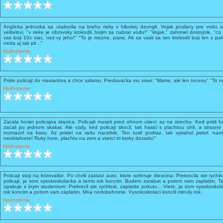
Anglicka jednotka sa utaborila na brehu rieky v hlbokej dzungli. Vojak poslany pre vodu sa
velitelovi, "v rieke je obrovsky krokodil, bojim sa nabrat vodu!" "Vojak," zahrmel dostojnik, "co
vas boji 10x viac, nez vy jeho!" "To je mozne, pane. Ak sa vsak sa ten krokodil boji len z pol
neda aj tak pit .."
Hodnotenie:
Pride policajt do masiarstva a chce salamu. Predavacka mu vravi: "Mame, ale len tocenu" "To n
Hodnotenie:
Zacala horiet policajna stanica. Policajti museli pred ohnom utiect az na strechu. Ked prisli hasi
zacali po jednom skakat. Ale vzdy, ked policajt skocil, tak hasici s plachtou uhli, a strasne 
rozmazol na kasu. Az prisiel na radu nacelnik. Ten tusil podraz, tak vytiahol pistol, nam
neoblafnete! Ruky hore, plachtu na zem a vsetci tri kroky dozadu!"
Hodnotenie:
Policajt stoji na krizovatke. Po chvili zastavi auto, ktore soferuje dievcina: Prekrocila ste rychl
policajt, ja som vysokoskolacka a tento rok koncim. Budem zarabat a potom vam zaplatim. Tak
opakuje s inym studentom: Prekrocil ste rychlost, zaplatite pokutu... Viete, ja som vysokosk
rok koncim a potom vam zaplatim. Mna nedobehnete. Vysokoskolaci koncili minuly rok.
Hodnotenie: