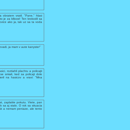
 obratem vratil. "Pane," hlasi
 to je za blbost! Ten krokodil sa
ovice ako ja, tak uz sa ta voda
evadi, ja mam v aute kanyster"
ci, roztiahli plachtu a policajti
se smiali, ked sa policajt dole
ieril na hasicov a vravi: "Mna
ost, zaplatite pokutu. Viete, pan
 sa aj stalo. O rok sa situacia
olak a nemam peniaze, ale tento