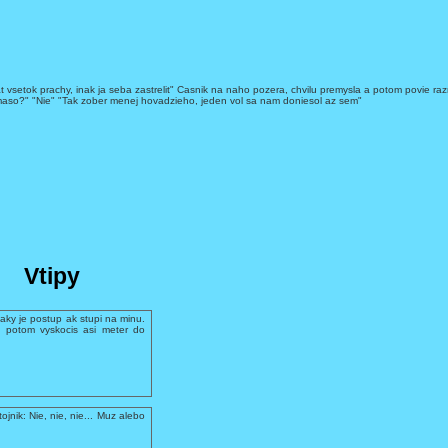
y dat vsetok prachy, inak ja seba zastrelit" Casnik na naho pozera, chvilu premysla a potom povie ra
re maso?" "Nie" "Tak zober menej hovadzieho, jeden vol sa nam doniesol az sem"
Vtipy
aky je postup ak stupi na minu.
 potom vyskocis asi meter do
ojnik: Nie, nie, nie... Muz alebo