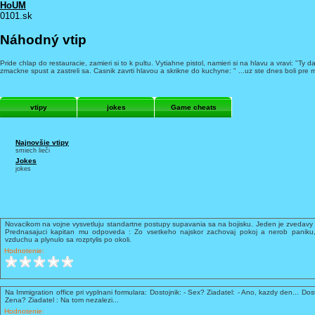
HoUM
0101.sk
Náhodný vtip
Pride chlap do restauracie, zamieri si to k pultu. Vytiahne pistol, namieri si na hlavu a vravi: "T
zmackne spust a zastreli sa. Casnik zavrti hlavou a skrikne do kuchyne: " ...uz ste dnes boli p
vtipy
jokes
Game cheats
Najnovšie vtipy
smiech lieči
Jokes
jokes
Novacikom na vojne vysvetluju standartne postupy supavania sa na bojisku. Jeden je zvedavy 
Prednasajuci kapitan mu odpoveda : Zo vsetkeho najskor zachovaj pokoj a nerob paniku,
vzduchu a plynulo sa rozptylis po okoli.
Hodnotenie:
Na Immigration office pri vyplnani formulara: Dostojnik: - Sex? Ziadatel: - Ano, kazdy den... Dost
Zena? Ziadatel : Na tom nezalezi...
Hodnotenie: