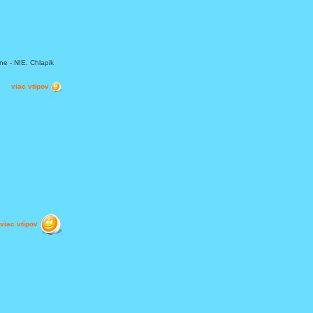
zne - NIE. Chlapik
viac vtipov
viac vtipov