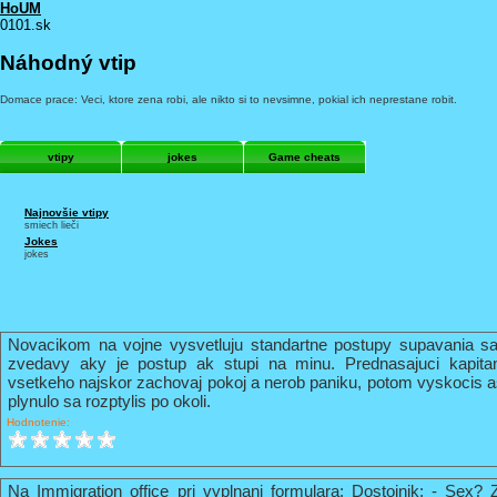
HoUM
0101.sk
Náhodný vtip
Domace prace: Veci, ktore zena robi, ale nikto si to nevsimne, pokial ich neprestane robit.
vtipy
jokes
Game cheats
Najnovšie vtipy
smiech lieči
Jokes
jokes
Novacikom na vojne vysvetluju standartne postupy supavania sa
zvedavy aky je postup ak stupi na minu. Prednasajuci kapi
vsetkeho najskor zachovaj pokoj a nerob paniku, potom vyskocis 
plynulo sa rozptylis po okoli.
Hodnotenie:
Na Immigration office pri vyplnani formulara: Dostojnik: - Sex? 