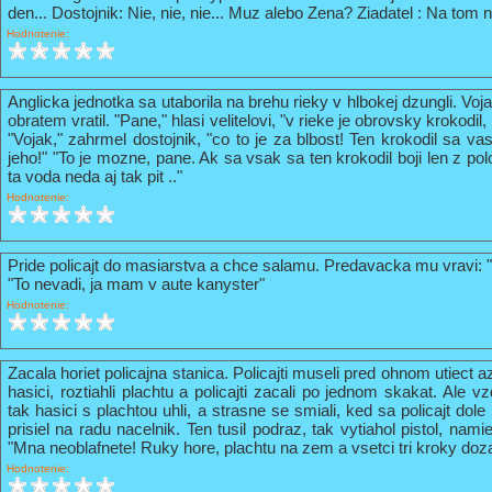
den... Dostojnik: Nie, nie, nie... Muz alebo Zena? Ziadatel : Na tom n
Hodnotenie:
Anglicka jednotka sa utaborila na brehu rieky v hlbokej dzungli. Vo
obratem vratil. "Pane," hlasi velitelovi, "v rieke je obrovsky krokodil
"Vojak," zahrmel dostojnik, "co to je za blbost! Ten krokodil sa va
jeho!" "To je mozne, pane. Ak sa vsak sa ten krokodil boji len z pol
ta voda neda aj tak pit .."
Hodnotenie:
Pride policajt do masiarstva a chce salamu. Predavacka mu vravi: 
"To nevadi, ja mam v aute kanyster"
Hodnotenie:
Zacala horiet policajna stanica. Policajti museli pred ohnom utiect a
hasici, roztiahli plachtu a policajti zacali po jednom skakat. Ale vz
tak hasici s plachtou uhli, a strasne se smiali, ked sa policajt do
prisiel na radu nacelnik. Ten tusil podraz, tak vytiahol pistol, nami
"Mna neoblafnete! Ruky hore, plachtu na zem a vsetci tri kroky doz
Hodnotenie: