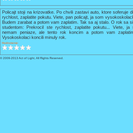
Policajt stoji na krizovatke. Po chvili zastavi auto, ktore soferuje 
rychlost, zaplatite pokutu. Viete, pan policajt, ja som vysokoskola
Budem zarabat a potom vam zaplatim. Tak sa aj stalo. O rok sa s
studentom: Prekrocil ste rychlost, zaplatite pokutu... Viete, 
nemam peniaze, ale tento rok koncim a potom vam zaplati
Vysokoskolaci koncili minuly rok.
Hodnotenie:
© 2009-2013 Act of Light, All Rights Reserved.