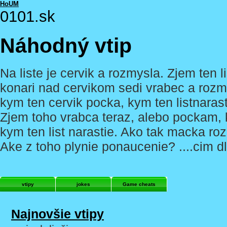
HoUM
0101.sk
Náhodný vtip
Na liste je cervik a rozmysla. Zjem ten 
konari nad cervikom sedi vrabec a rozm
kym ten cervik pocka, kym ten listnara
Zjem toho vrabca teraz, alebo pockam, 
kym ten list narastie. Ako tak macka r
Ake z toho plynie ponaucenie? ....cim dl
vtipy
jokes
Game cheats
Najnovšie vtipy