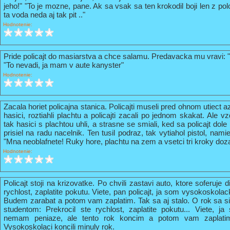
jeho!" "To je mozne, pane. Ak sa vsak sa ten krokodil boji len z pol
ta voda neda aj tak pit .."
Hodnotenie:
Pride policajt do masiarstva a chce salamu. Predavacka mu vravi: 
"To nevadi, ja mam v aute kanyster"
Hodnotenie:
Zacala horiet policajna stanica. Policajti museli pred ohnom utiect a
hasici, roztiahli plachtu a policajti zacali po jednom skakat. Ale vz
tak hasici s plachtou uhli, a strasne se smiali, ked sa policajt do
prisiel na radu nacelnik. Ten tusil podraz, tak vytiahol pistol, nami
"Mna neoblafnete! Ruky hore, plachtu na zem a vsetci tri kroky doz
Hodnotenie:
Policajt stoji na krizovatke. Po chvili zastavi auto, ktore soferuje 
rychlost, zaplatite pokutu. Viete, pan policajt, ja som vysokoskola
Budem zarabat a potom vam zaplatim. Tak sa aj stalo. O rok sa s
studentom: Prekrocil ste rychlost, zaplatite pokutu... Viete, 
nemam peniaze, ale tento rok koncim a potom vam zaplati
Vysokoskolaci koncili minuly rok.