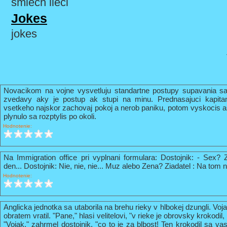
smiech lieči
Jokes
jokes
Novacikom na vojne vysvetluju standartne postupy supavania sa
zvedavy aky je postup ak stupi na minu. Prednasajuci kapi
vsetkeho najskor zachovaj pokoj a nerob paniku, potom vyskocis 
plynulo sa rozptylis po okoli.
Hodnotenie:
Na Immigration office pri vyplnani formulara: Dostojnik: - Sex? 
den... Dostojnik: Nie, nie, nie... Muz alebo Zena? Ziadatel : Na tom n
Hodnotenie:
Anglicka jednotka sa utaborila na brehu rieky v hlbokej dzungli. Vo
obratem vratil. "Pane," hlasi velitelovi, "v rieke je obrovsky krokodil
"Vojak," zahrmel dostojnik, "co to je za blbost! Ten krokodil sa va