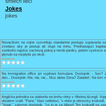
smiech lieči
Jokes
jokes
Novacikom na vojne vysvetluju standartne postupy supavania sa
zvedavy aky je postup ak stupi na minu. Prednasajuci kapi
vsetkeho najskor zachovaj pokoj a nerob paniku, potom vyskocis 
plynulo sa rozptylis po okoli.
Hodnotenie:
Na Immigration office pri vyplnani formulara: Dostojnik: - Sex? 
den... Dostojnik: Nie, nie, nie... Muz alebo Zena? Ziadatel : Na tom n
Hodnotenie:
Anglicka jednotka sa utaborila na brehu rieky v hlbokej dzungli. Vo
obratem vratil. "Pane," hlasi velitelovi, "v rieke je obrovsky krokodil
"Vojak," zahrmel dostojnik, "co to je za blbost! Ten krokodil sa va