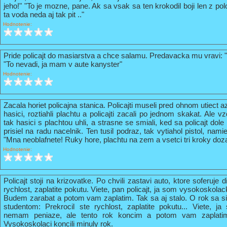
jeho!" "To je mozne, pane. Ak sa vsak sa ten krokodil boji len z pol
ta voda neda aj tak pit .."
Hodnotenie:
Pride policajt do masiarstva a chce salamu. Predavacka mu vravi: 
"To nevadi, ja mam v aute kanyster"
Hodnotenie:
Zacala horiet policajna stanica. Policajti museli pred ohnom utiect a
hasici, roztiahli plachtu a policajti zacali po jednom skakat. Ale vz
tak hasici s plachtou uhli, a strasne se smiali, ked sa policajt do
prisiel na radu nacelnik. Ten tusil podraz, tak vytiahol pistol, nami
"Mna neoblafnete! Ruky hore, plachtu na zem a vsetci tri kroky doz
Hodnotenie:
Policajt stoji na krizovatke. Po chvili zastavi auto, ktore soferuje 
rychlost, zaplatite pokutu. Viete, pan policajt, ja som vysokoskola
Budem zarabat a potom vam zaplatim. Tak sa aj stalo. O rok sa s
studentom: Prekrocil ste rychlost, zaplatite pokutu... Viete, 
nemam peniaze, ale tento rok koncim a potom vam zaplati
Vysokoskolaci koncili minuly rok.