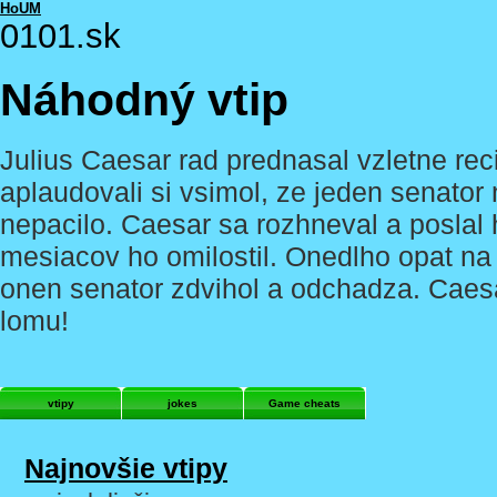
HoUM
0101.sk
Náhodný vtip
Julius Caesar rad prednasal vzletne re
aplaudovali si vsimol, ze jeden senator 
nepacilo. Caesar sa rozhneval a posla
mesiacov ho omilostil. Onedlho opat na
onen senator zdvihol a odchadza. Caesa
lomu!
vtipy
jokes
Game cheats
Najnovšie vtipy