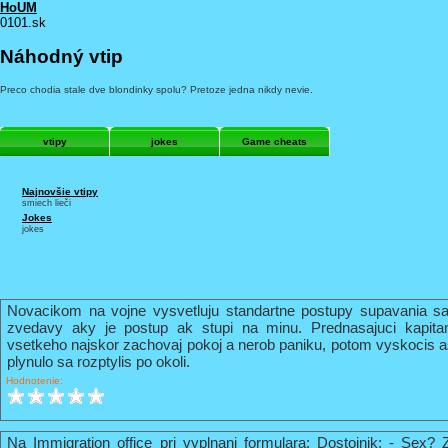
HoUM
0101.sk
Náhodný vtip
Preco chodia stale dve blondinky spolu? Pretoze jedna nikdy nevie.
vtipy
jokes
Game cheats
Najnovšie vtipy
smiech lieči
Jokes
jokes
Novacikom na vojne vysvetluju standartne postupy supavania sa
zvedavy aky je postup ak stupi na minu. Prednasajuci kapi
vsetkeho najskor zachovaj pokoj a nerob paniku, potom vyskocis 
plynulo sa rozptylis po okoli.
Hodnotenie:
Na Immigration office pri vyplnani formulara: Dostojnik: - Sex? 