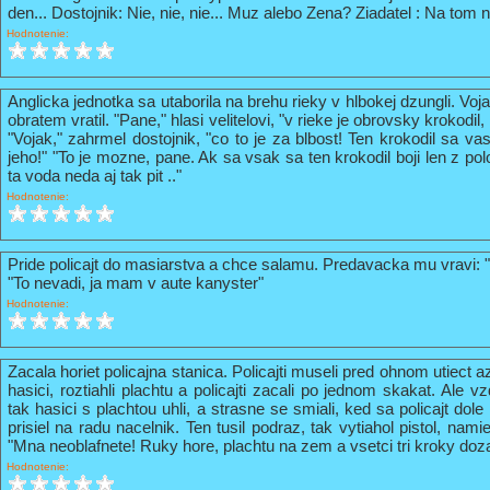
den... Dostojnik: Nie, nie, nie... Muz alebo Zena? Ziadatel : Na tom n
Hodnotenie:
Anglicka jednotka sa utaborila na brehu rieky v hlbokej dzungli. Vo
obratem vratil. "Pane," hlasi velitelovi, "v rieke je obrovsky krokodil
"Vojak," zahrmel dostojnik, "co to je za blbost! Ten krokodil sa va
jeho!" "To je mozne, pane. Ak sa vsak sa ten krokodil boji len z pol
ta voda neda aj tak pit .."
Hodnotenie:
Pride policajt do masiarstva a chce salamu. Predavacka mu vravi: 
"To nevadi, ja mam v aute kanyster"
Hodnotenie:
Zacala horiet policajna stanica. Policajti museli pred ohnom utiect a
hasici, roztiahli plachtu a policajti zacali po jednom skakat. Ale vz
tak hasici s plachtou uhli, a strasne se smiali, ked sa policajt do
prisiel na radu nacelnik. Ten tusil podraz, tak vytiahol pistol, nami
"Mna neoblafnete! Ruky hore, plachtu na zem a vsetci tri kroky doz
Hodnotenie: