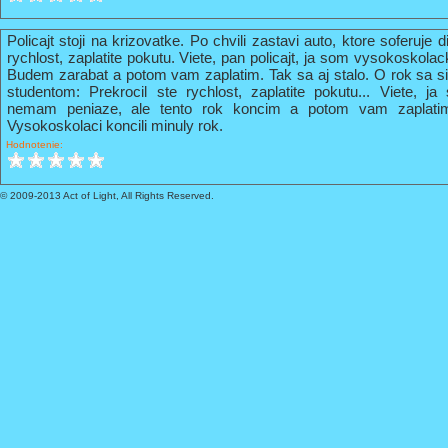
Policajt stoji na krizovatke. Po chvili zastavi auto, ktore soferuje 
rychlost, zaplatite pokutu. Viete, pan policajt, ja som vysokoskola
Budem zarabat a potom vam zaplatim. Tak sa aj stalo. O rok sa s
studentom: Prekrocil ste rychlost, zaplatite pokutu... Viete, 
nemam peniaze, ale tento rok koncim a potom vam zaplati
Vysokoskolaci koncili minuly rok.
Hodnotenie:
© 2009-2013 Act of Light, All Rights Reserved.