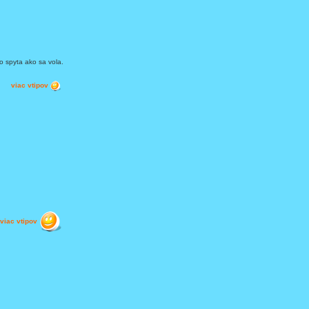
o spyta ako sa vola.
viac vtipov
viac vtipov