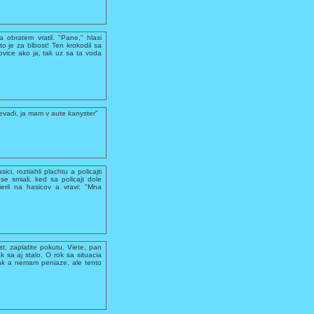
 obratem vratil. "Pane," hlasi
 to je za blbost! Ten krokodil sa
ovice ako ja, tak uz sa ta voda
evadi, ja mam v aute kanyster"
ci, roztiahli plachtu a policajti
se smiali, ked sa policajt dole
ieril na hasicov a vravi: "Mna
ost, zaplatite pokutu. Viete, pan
 sa aj stalo. O rok sa situacia
olak a nemam peniaze, ale tento