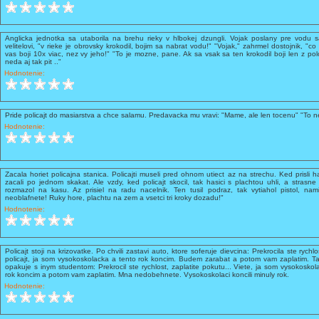
Anglicka jednotka sa utaborila na brehu rieky v hlbokej dzungli. Vojak poslany pre vodu sa
velitelovi, "v rieke je obrovsky krokodil, bojim sa nabrat vodu!" "Vojak," zahrmel dostojnik, "co
vas boji 10x viac, nez vy jeho!" "To je mozne, pane. Ak sa vsak sa ten krokodil boji len z pol
neda aj tak pit .."
Hodnotenie:
Pride policajt do masiarstva a chce salamu. Predavacka mu vravi: "Mame, ale len tocenu" "To n
Hodnotenie:
Zacala horiet policajna stanica. Policajti museli pred ohnom utiect az na strechu. Ked prisli hasi
zacali po jednom skakat. Ale vzdy, ked policajt skocil, tak hasici s plachtou uhli, a strasne 
rozmazol na kasu. Az prisiel na radu nacelnik. Ten tusil podraz, tak vytiahol pistol, nam
neoblafnete! Ruky hore, plachtu na zem a vsetci tri kroky dozadu!"
Hodnotenie:
Policajt stoji na krizovatke. Po chvili zastavi auto, ktore soferuje dievcina: Prekrocila ste rychl
policajt, ja som vysokoskolacka a tento rok koncim. Budem zarabat a potom vam zaplatim. Tak
opakuje s inym studentom: Prekrocil ste rychlost, zaplatite pokutu... Viete, ja som vysokosk
rok koncim a potom vam zaplatim. Mna nedobehnete. Vysokoskolaci koncili minuly rok.
Hodnotenie: