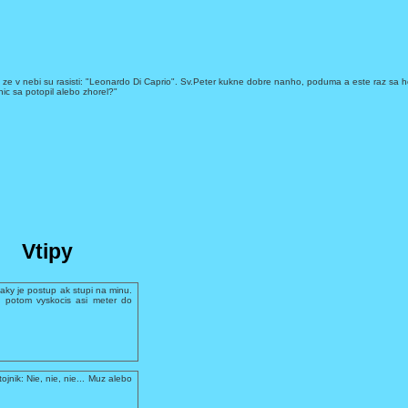
 ze v nebi su rasisti: "Leonardo Di Caprio". Sv.Peter kukne dobre nanho, poduma a este raz sa h
ic sa potopil alebo zhorel?"
Vtipy
aky je postup ak stupi na minu.
 potom vyskocis asi meter do
ojnik: Nie, nie, nie... Muz alebo