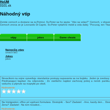
HoUM
0101.sk
Náhodný vtip
Zomrie cernoch a dostane sa sv.Petrovi. Sv.Peter sa ho spyta: "Ako sa volas?" Cernoch, v obave
Cernoch znova ze je Leonardo Di Caprio. Sv.Peter vytiahne mobil a vola dalej: "Pocuvaj, ten Titan
vtipy
jokes
Game cheats
Najnovšie vtipy
smiech lieči
Jokes
jokes
Novacikom na vojne vysvetluju standartne postupy supavania sa na bojisku. Jeden je zvedavy 
Prednasajuci kapitan mu odpoveda : Zo vsetkeho najskor zachovaj pokoj a nerob paniku,
vzduchu a plynulo sa rozptylis po okoli.
Hodnotenie:
Na Immigration office pri vyplnani formulara: Dostojnik: - Sex? Ziadatel: - Ano, kazdy den... Dost
Zena? Ziadatel : Na tom nezalezi...
Hodnotenie: