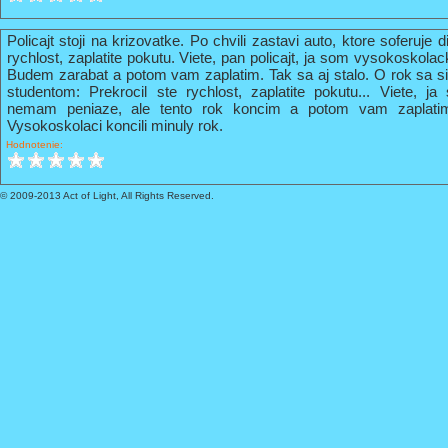
Policajt stoji na krizovatke. Po chvili zastavi auto, ktore soferuje 
rychlost, zaplatite pokutu. Viete, pan policajt, ja som vysokoskola
Budem zarabat a potom vam zaplatim. Tak sa aj stalo. O rok sa s
studentom: Prekrocil ste rychlost, zaplatite pokutu... Viete, 
nemam peniaze, ale tento rok koncim a potom vam zaplati
Vysokoskolaci koncili minuly rok.
Hodnotenie:
© 2009-2013 Act of Light, All Rights Reserved.