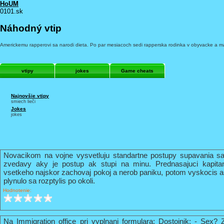
HoUM
0101.sk
Náhodný vtip
Americkemu rapperovi sa narodi dieta. Po par mesiacoch sedi rapperska rodinka v obyvacke a mal
vtipy
jokes
Game cheats
Najnovšie vtipy
smiech lieči
Jokes
jokes
Novacikom na vojne vysvetluju standartne postupy supavania sa
zvedavy aky je postup ak stupi na minu. Prednasajuci kapi
vsetkeho najskor zachovaj pokoj a nerob paniku, potom vyskocis 
plynulo sa rozptylis po okoli.
Hodnotenie:
Na Immigration office pri vyplnani formulara: Dostojnik: - Sex? 