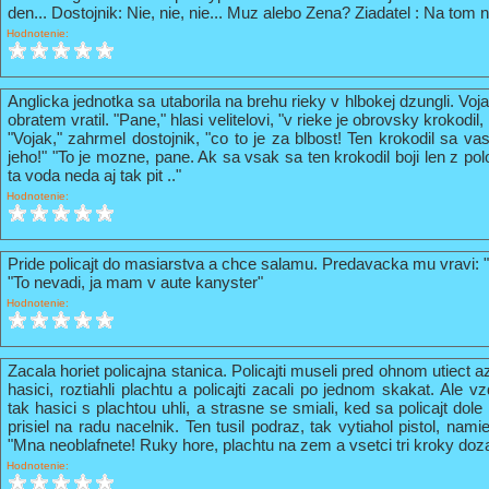
den... Dostojnik: Nie, nie, nie... Muz alebo Zena? Ziadatel : Na tom n
Hodnotenie:
Anglicka jednotka sa utaborila na brehu rieky v hlbokej dzungli. Vo
obratem vratil. "Pane," hlasi velitelovi, "v rieke je obrovsky krokodil
"Vojak," zahrmel dostojnik, "co to je za blbost! Ten krokodil sa va
jeho!" "To je mozne, pane. Ak sa vsak sa ten krokodil boji len z pol
ta voda neda aj tak pit .."
Hodnotenie:
Pride policajt do masiarstva a chce salamu. Predavacka mu vravi: 
"To nevadi, ja mam v aute kanyster"
Hodnotenie:
Zacala horiet policajna stanica. Policajti museli pred ohnom utiect a
hasici, roztiahli plachtu a policajti zacali po jednom skakat. Ale vz
tak hasici s plachtou uhli, a strasne se smiali, ked sa policajt do
prisiel na radu nacelnik. Ten tusil podraz, tak vytiahol pistol, nami
"Mna neoblafnete! Ruky hore, plachtu na zem a vsetci tri kroky doz
Hodnotenie: