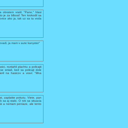
 obratem vratil. "Pane," hlasi
 to je za blbost! Ten krokodil sa
ovice ako ja, tak uz sa ta voda
evadi, ja mam v aute kanyster"
ci, roztiahli plachtu a policajti
se smiali, ked sa policajt dole
ieril na hasicov a vravi: "Mna
ost, zaplatite pokutu. Viete, pan
 sa aj stalo. O rok sa situacia
olak a nemam peniaze, ale tento