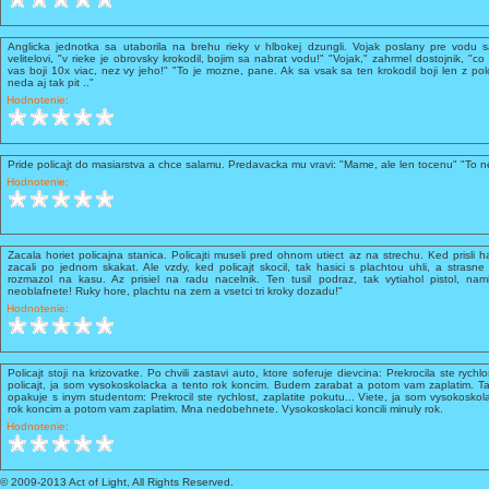
Anglicka jednotka sa utaborila na brehu rieky v hlbokej dzungli. Vojak poslany pre vodu sa
velitelovi, "v rieke je obrovsky krokodil, bojim sa nabrat vodu!" "Vojak," zahrmel dostojnik, "co
vas boji 10x viac, nez vy jeho!" "To je mozne, pane. Ak sa vsak sa ten krokodil boji len z pol
neda aj tak pit .."
Hodnotenie:
Pride policajt do masiarstva a chce salamu. Predavacka mu vravi: "Mame, ale len tocenu" "To n
Hodnotenie:
Zacala horiet policajna stanica. Policajti museli pred ohnom utiect az na strechu. Ked prisli hasi
zacali po jednom skakat. Ale vzdy, ked policajt skocil, tak hasici s plachtou uhli, a strasne 
rozmazol na kasu. Az prisiel na radu nacelnik. Ten tusil podraz, tak vytiahol pistol, nam
neoblafnete! Ruky hore, plachtu na zem a vsetci tri kroky dozadu!"
Hodnotenie:
Policajt stoji na krizovatke. Po chvili zastavi auto, ktore soferuje dievcina: Prekrocila ste rychl
policajt, ja som vysokoskolacka a tento rok koncim. Budem zarabat a potom vam zaplatim. Tak
opakuje s inym studentom: Prekrocil ste rychlost, zaplatite pokutu... Viete, ja som vysokosk
rok koncim a potom vam zaplatim. Mna nedobehnete. Vysokoskolaci koncili minuly rok.
Hodnotenie:
© 2009-2013 Act of Light, All Rights Reserved.