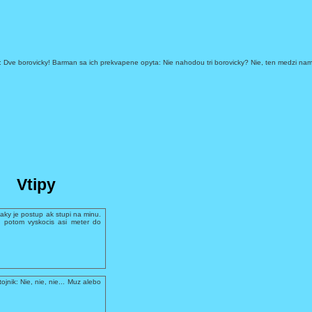
cia: Dve borovicky! Barman sa ich prekvapene opyta: Nie nahodou tri borovicky? Nie, ten medzi nam
Vtipy
aky je postup ak stupi na minu.
 potom vyskocis asi meter do
ojnik: Nie, nie, nie... Muz alebo