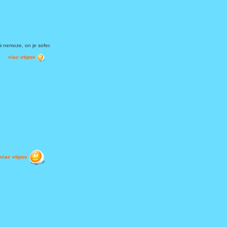
i nemoze, on je sofer.
viac vtipov
viac vtipov