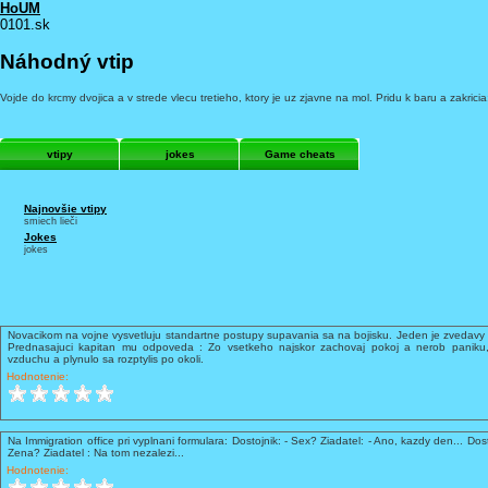
HoUM
0101.sk
Náhodný vtip
Vojde do krcmy dvojica a v strede vlecu tretieho, ktory je uz zjavne na mol. Pridu k baru a zakri
vtipy
jokes
Game cheats
Najnovšie vtipy
smiech lieči
Jokes
jokes
Novacikom na vojne vysvetluju standartne postupy supavania sa na bojisku. Jeden je zvedavy 
Prednasajuci kapitan mu odpoveda : Zo vsetkeho najskor zachovaj pokoj a nerob paniku,
vzduchu a plynulo sa rozptylis po okoli.
Hodnotenie:
Na Immigration office pri vyplnani formulara: Dostojnik: - Sex? Ziadatel: - Ano, kazdy den... Dost
Zena? Ziadatel : Na tom nezalezi...
Hodnotenie: