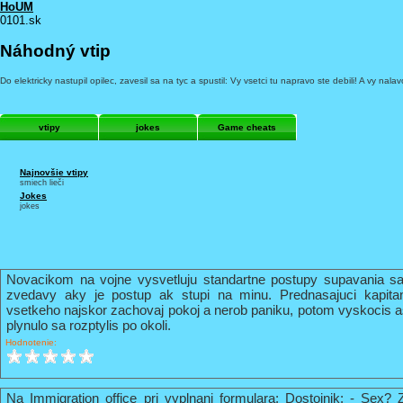
HoUM
0101.sk
Náhodný vtip
Do elektricky nastupil opilec, zavesil sa na tyc a spustil: Vy vsetci tu napravo ste debili! A vy nala
vtipy
jokes
Game cheats
Najnovšie vtipy
smiech lieči
Jokes
jokes
Novacikom na vojne vysvetluju standartne postupy supavania sa
zvedavy aky je postup ak stupi na minu. Prednasajuci kapi
vsetkeho najskor zachovaj pokoj a nerob paniku, potom vyskocis 
plynulo sa rozptylis po okoli.
Hodnotenie:
Na Immigration office pri vyplnani formulara: Dostojnik: - Sex? 