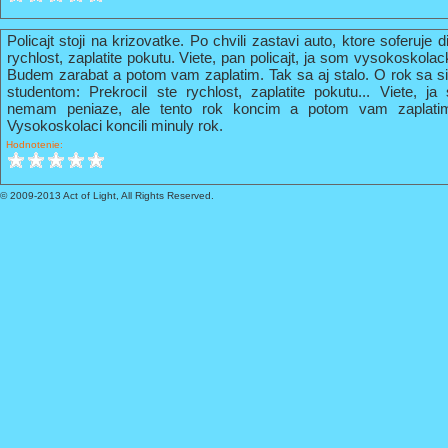
Policajt stoji na krizovatke. Po chvili zastavi auto, ktore soferuje 
rychlost, zaplatite pokutu. Viete, pan policajt, ja som vysokoskola
Budem zarabat a potom vam zaplatim. Tak sa aj stalo. O rok sa s
studentom: Prekrocil ste rychlost, zaplatite pokutu... Viete, 
nemam peniaze, ale tento rok koncim a potom vam zaplati
Vysokoskolaci koncili minuly rok.
Hodnotenie:
© 2009-2013 Act of Light, All Rights Reserved.