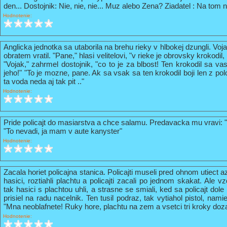
den... Dostojnik: Nie, nie, nie... Muz alebo Zena? Ziadatel : Na tom n
Hodnotenie:
Anglicka jednotka sa utaborila na brehu rieky v hlbokej dzungli. Vo
obratem vratil. "Pane," hlasi velitelovi, "v rieke je obrovsky krokodil
"Vojak," zahrmel dostojnik, "co to je za blbost! Ten krokodil sa va
jeho!" "To je mozne, pane. Ak sa vsak sa ten krokodil boji len z pol
ta voda neda aj tak pit .."
Hodnotenie:
Pride policajt do masiarstva a chce salamu. Predavacka mu vravi: 
"To nevadi, ja mam v aute kanyster"
Hodnotenie:
Zacala horiet policajna stanica. Policajti museli pred ohnom utiect a
hasici, roztiahli plachtu a policajti zacali po jednom skakat. Ale vz
tak hasici s plachtou uhli, a strasne se smiali, ked sa policajt do
prisiel na radu nacelnik. Ten tusil podraz, tak vytiahol pistol, nami
"Mna neoblafnete! Ruky hore, plachtu na zem a vsetci tri kroky doz
Hodnotenie: