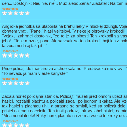
den... Dostojnik: Nie, nie, nie... Muz alebo Zena? Ziadatel : Na tom n
Hodnotenie:
Anglicka jednotka sa utaborila na brehu rieky v hlbokej dzungli. Vo
obratem vratil. "Pane," hlasi velitelovi, "v rieke je obrovsky krokodil
"Vojak," zahrmel dostojnik, "co to je za blbost! Ten krokodil sa va
jeho!" "To je mozne, pane. Ak sa vsak sa ten krokodil boji len z pol
ta voda neda aj tak pit .."
Hodnotenie:
Pride policajt do masiarstva a chce salamu. Predavacka mu vravi: 
"To nevadi, ja mam v aute kanyster"
Hodnotenie:
Zacala horiet policajna stanica. Policajti museli pred ohnom utiect a
hasici, roztiahli plachtu a policajti zacali po jednom skakat. Ale vz
tak hasici s plachtou uhli, a strasne se smiali, ked sa policajt do
prisiel na radu nacelnik. Ten tusil podraz, tak vytiahol pistol, nami
"Mna neoblafnete! Ruky hore, plachtu na zem a vsetci tri kroky doz
Hodnotenie: