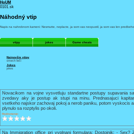
HoUM
0101.sk
Náhodný vtip
Napis na nahrobnom kameni: Nesmutte, neplacte, ja som vas neopustil, ja som vas len predbeho
vtipy
jokes
Game cheats
Najnovšie vtipy
smiech lieči
Jokes
jokes
Novacikom na vojne vysvetluju standartne postupy supavania sa
zvedavy aky je postup ak stupi na minu. Prednasajuci kapi
vsetkeho najskor zachovaj pokoj a nerob paniku, potom vyskocis 
plynulo sa rozptylis po okoli.
Hodnotenie:
Na Immigration office pri vyplnani formulara: Dostojnik: - Sex? 