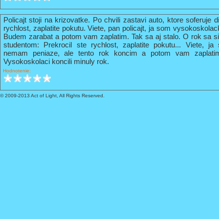
Policajt stoji na krizovatke. Po chvili zastavi auto, ktore soferuje 
rychlost, zaplatite pokutu. Viete, pan policajt, ja som vysokoskola
Budem zarabat a potom vam zaplatim. Tak sa aj stalo. O rok sa s
studentom: Prekrocil ste rychlost, zaplatite pokutu... Viete, 
nemam peniaze, ale tento rok koncim a potom vam zaplati
Vysokoskolaci koncili minuly rok.
Hodnotenie:
© 2009-2013 Act of Light, All Rights Reserved.