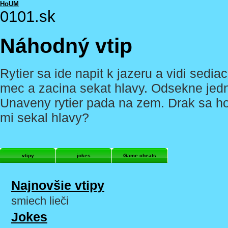
HoUM
0101.sk
Náhodný vtip
Rytier sa ide napit k jazeru a vidi sedia
mec a zacina sekat hlavy. Odsekne jedn
Unaveny rytier pada na zem. Drak sa ho p
mi sekal hlavy?
vtipy
jokes
Game cheats
Najnovšie vtipy
smiech lieči
Jokes