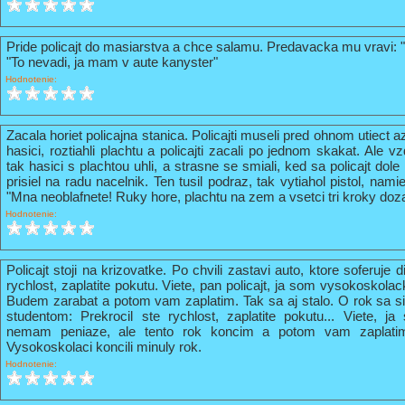
Pride policajt do masiarstva a chce salamu. Predavacka mu vravi: 
"To nevadi, ja mam v aute kanyster"
Hodnotenie:
Zacala horiet policajna stanica. Policajti museli pred ohnom utiect a
hasici, roztiahli plachtu a policajti zacali po jednom skakat. Ale vz
tak hasici s plachtou uhli, a strasne se smiali, ked sa policajt do
prisiel na radu nacelnik. Ten tusil podraz, tak vytiahol pistol, nami
"Mna neoblafnete! Ruky hore, plachtu na zem a vsetci tri kroky doz
Hodnotenie:
Policajt stoji na krizovatke. Po chvili zastavi auto, ktore soferuje 
rychlost, zaplatite pokutu. Viete, pan policajt, ja som vysokoskola
Budem zarabat a potom vam zaplatim. Tak sa aj stalo. O rok sa s
studentom: Prekrocil ste rychlost, zaplatite pokutu... Viete, 
nemam peniaze, ale tento rok koncim a potom vam zaplati
Vysokoskolaci koncili minuly rok.
Hodnotenie: