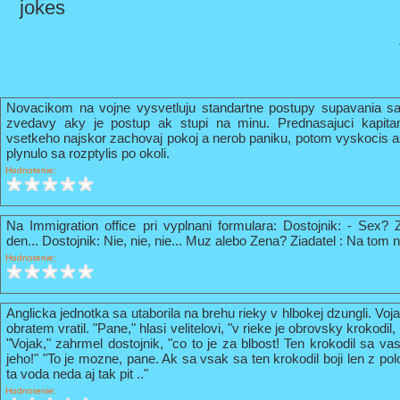
jokes
Novacikom na vojne vysvetluju standartne postupy supavania sa
zvedavy aky je postup ak stupi na minu. Prednasajuci kapi
vsetkeho najskor zachovaj pokoj a nerob paniku, potom vyskocis 
plynulo sa rozptylis po okoli.
Hodnotenie:
Na Immigration office pri vyplnani formulara: Dostojnik: - Sex? 
den... Dostojnik: Nie, nie, nie... Muz alebo Zena? Ziadatel : Na tom n
Hodnotenie:
Anglicka jednotka sa utaborila na brehu rieky v hlbokej dzungli. Vo
obratem vratil. "Pane," hlasi velitelovi, "v rieke je obrovsky krokodil
"Vojak," zahrmel dostojnik, "co to je za blbost! Ten krokodil sa va
jeho!" "To je mozne, pane. Ak sa vsak sa ten krokodil boji len z pol
ta voda neda aj tak pit .."
Hodnotenie: