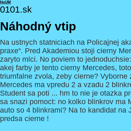
HoUM
0101.sk
Náhodný vtip
Na ustnych statniciach na Policajnej aka
praxe“. Pred Akademiou stoji cierny Me
zaryto mlci. No poviem to jednoduchsie: 
akej farby je tento cierny Mercedes, tot
triumfalne zvola, zeby cierne? Vyborne z
Mercedes ma vpredu 2 a vzadu 2 blinkr
Student sa poti ... hm to nie je otazka 
sa snazi pomoct: no kolko blinkrov ma 
auto so 4 blinkrami? Na to kandidat na 
predsa cierne !