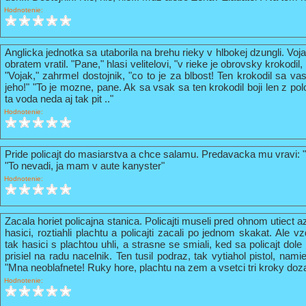
Hodnotenie:
Anglicka jednotka sa utaborila na brehu rieky v hlbokej dzungli. Vo
obratem vratil. "Pane," hlasi velitelovi, "v rieke je obrovsky krokodil
"Vojak," zahrmel dostojnik, "co to je za blbost! Ten krokodil sa va
jeho!" "To je mozne, pane. Ak sa vsak sa ten krokodil boji len z pol
ta voda neda aj tak pit .."
Hodnotenie:
Pride policajt do masiarstva a chce salamu. Predavacka mu vravi: 
"To nevadi, ja mam v aute kanyster"
Hodnotenie:
Zacala horiet policajna stanica. Policajti museli pred ohnom utiect a
hasici, roztiahli plachtu a policajti zacali po jednom skakat. Ale vz
tak hasici s plachtou uhli, a strasne se smiali, ked sa policajt do
prisiel na radu nacelnik. Ten tusil podraz, tak vytiahol pistol, nami
"Mna neoblafnete! Ruky hore, plachtu na zem a vsetci tri kroky doz
Hodnotenie: