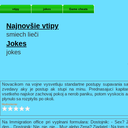
vtipy
jokes
Game cheats
Najnovšie vtipy
smiech lieči
Jokes
jokes
Novacikom na vojne vysvetluju standartne postupy supavania sa
zvedavy aky je postup ak stupi na minu. Prednasajuci kapi
vsetkeho najskor zachovaj pokoj a nerob paniku, potom vyskocis 
plynulo sa rozptylis po okoli.
Hodnotenie:
Na Immigration office pri vyplnani formulara: Dostojnik: - Sex? 
den... Dostojnik: Nie, nie, nie... Muz alebo Zena? Ziadatel : Na tom n