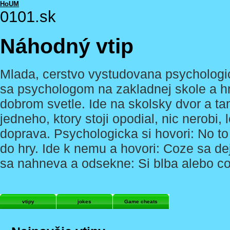
HoUM
0101.sk
Náhodný vtip
Mlada, cerstvo vystudovana psychologic
sa psychologom na zakladnej skole a hne
dobrom svetle. Ide na skolsky dvor a tam
jedneho, ktory stoji opodial, nic nerobi,
doprava. Psychologicka si hovori: No to
do hry. Ide k nemu a hovori: Coze sa d
sa nahneva a odsekne: Si blba alebo co
vtipy
jokes
Game cheats