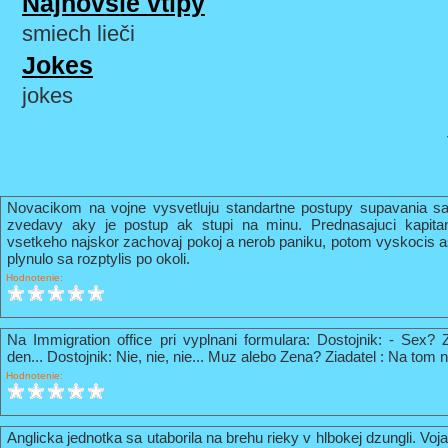
Najnovšie vtipy
smiech lieči
Jokes
jokes
Novacikom na vojne vysvetluju standartne postupy supavania sa
zvedavy aky je postup ak stupi na minu. Prednasajuci kapi
vsetkeho najskor zachovaj pokoj a nerob paniku, potom vyskocis 
plynulo sa rozptylis po okoli.
Hodnotenie:
Na Immigration office pri vyplnani formulara: Dostojnik: - Sex? 
den... Dostojnik: Nie, nie, nie... Muz alebo Zena? Ziadatel : Na tom n
Hodnotenie:
Anglicka jednotka sa utaborila na brehu rieky v hlbokej dzungli. Vo