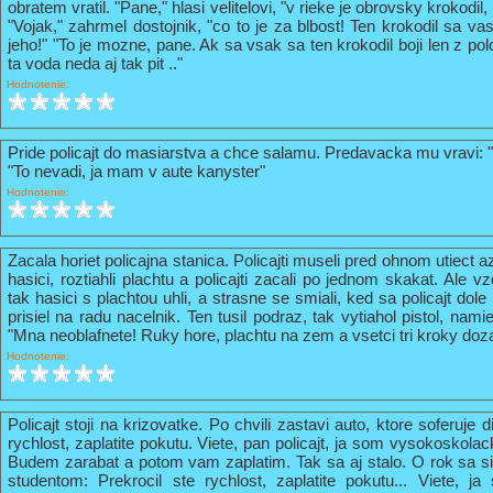
obratem vratil. "Pane," hlasi velitelovi, "v rieke je obrovsky krokodil
"Vojak," zahrmel dostojnik, "co to je za blbost! Ten krokodil sa va
jeho!" "To je mozne, pane. Ak sa vsak sa ten krokodil boji len z pol
ta voda neda aj tak pit .."
Hodnotenie:
Pride policajt do masiarstva a chce salamu. Predavacka mu vravi: 
"To nevadi, ja mam v aute kanyster"
Hodnotenie:
Zacala horiet policajna stanica. Policajti museli pred ohnom utiect a
hasici, roztiahli plachtu a policajti zacali po jednom skakat. Ale vz
tak hasici s plachtou uhli, a strasne se smiali, ked sa policajt do
prisiel na radu nacelnik. Ten tusil podraz, tak vytiahol pistol, nami
"Mna neoblafnete! Ruky hore, plachtu na zem a vsetci tri kroky doz
Hodnotenie:
Policajt stoji na krizovatke. Po chvili zastavi auto, ktore soferuje 
rychlost, zaplatite pokutu. Viete, pan policajt, ja som vysokoskola
Budem zarabat a potom vam zaplatim. Tak sa aj stalo. O rok sa s
studentom: Prekrocil ste rychlost, zaplatite pokutu... Viete, 