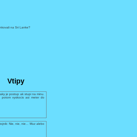
enkovali na Sri Lanke?
Vtipy
aky je postup ak stupi na minu.
 potom vyskocis asi meter do
ojnik: Nie, nie, nie... Muz alebo