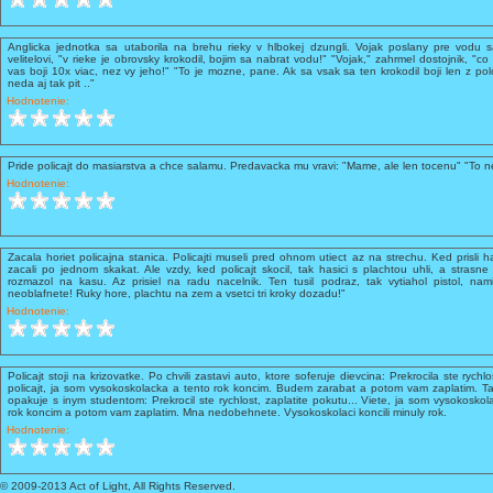
Anglicka jednotka sa utaborila na brehu rieky v hlbokej dzungli. Vojak poslany pre vodu sa
velitelovi, "v rieke je obrovsky krokodil, bojim sa nabrat vodu!" "Vojak," zahrmel dostojnik, "co
vas boji 10x viac, nez vy jeho!" "To je mozne, pane. Ak sa vsak sa ten krokodil boji len z pol
neda aj tak pit .."
Hodnotenie:
Pride policajt do masiarstva a chce salamu. Predavacka mu vravi: "Mame, ale len tocenu" "To n
Hodnotenie:
Zacala horiet policajna stanica. Policajti museli pred ohnom utiect az na strechu. Ked prisli hasi
zacali po jednom skakat. Ale vzdy, ked policajt skocil, tak hasici s plachtou uhli, a strasne 
rozmazol na kasu. Az prisiel na radu nacelnik. Ten tusil podraz, tak vytiahol pistol, nam
neoblafnete! Ruky hore, plachtu na zem a vsetci tri kroky dozadu!"
Hodnotenie:
Policajt stoji na krizovatke. Po chvili zastavi auto, ktore soferuje dievcina: Prekrocila ste rychl
policajt, ja som vysokoskolacka a tento rok koncim. Budem zarabat a potom vam zaplatim. Tak
opakuje s inym studentom: Prekrocil ste rychlost, zaplatite pokutu... Viete, ja som vysokosk
rok koncim a potom vam zaplatim. Mna nedobehnete. Vysokoskolaci koncili minuly rok.
Hodnotenie:
© 2009-2013 Act of Light, All Rights Reserved.