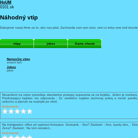
HoUM
0101.sk
Náhodný vtip
Dakujeme nasej firme za to, ako nas plati. Zachranila nam tym zivot, ved co keby sme boli dovol
vtipy
jokes
Game cheats
Najnovšie vtipy
smiech lieči
Jokes
jokes
Novacikom na vojne vysvetluju standartne postupy supavania sa na bojisku. Jeden je zvedavy 
Prednasajuci kapitan mu odpoveda : Zo vsetkeho najskor zachovaj pokoj a nerob paniku,
vzduchu a plynulo sa rozptylis po okoli.
Hodnotenie:
Na Immigration office pri vyplnani formulara: Dostojnik: - Sex? Ziadatel: - Ano, kazdy den... Dost
Zena? Ziadatel : Na tom nezalezi...
Hodnotenie: