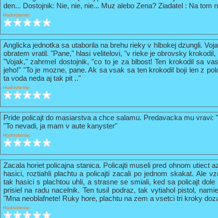
den... Dostojnik: Nie, nie, nie... Muz alebo Zena? Ziadatel : Na tom n
Hodnotenie:
Anglicka jednotka sa utaborila na brehu rieky v hlbokej dzungli. Vo
obratem vratil. "Pane," hlasi velitelovi, "v rieke je obrovsky krokodil
"Vojak," zahrmel dostojnik, "co to je za blbost! Ten krokodil sa va
jeho!" "To je mozne, pane. Ak sa vsak sa ten krokodil boji len z pol
ta voda neda aj tak pit .."
Hodnotenie:
Pride policajt do masiarstva a chce salamu. Predavacka mu vravi: 
"To nevadi, ja mam v aute kanyster"
Hodnotenie:
Zacala horiet policajna stanica. Policajti museli pred ohnom utiect a
hasici, roztiahli plachtu a policajti zacali po jednom skakat. Ale vz
tak hasici s plachtou uhli, a strasne se smiali, ked sa policajt do
prisiel na radu nacelnik. Ten tusil podraz, tak vytiahol pistol, nami
"Mna neoblafnete! Ruky hore, plachtu na zem a vsetci tri kroky doz
Hodnotenie: