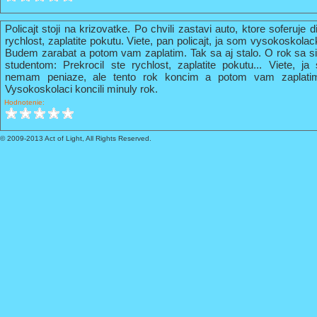
Policajt stoji na krizovatke. Po chvili zastavi auto, ktore soferuje 
rychlost, zaplatite pokutu. Viete, pan policajt, ja som vysokoskola
Budem zarabat a potom vam zaplatim. Tak sa aj stalo. O rok sa s
studentom: Prekrocil ste rychlost, zaplatite pokutu... Viete, 
nemam peniaze, ale tento rok koncim a potom vam zaplati
Vysokoskolaci koncili minuly rok.
Hodnotenie:
© 2009-2013 Act of Light, All Rights Reserved.