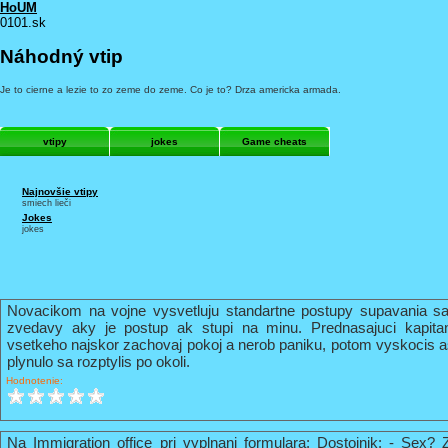
HoUM
0101.sk
Náhodný vtip
Je to cierne a lezie to zo zeme do zeme. Co je to? Drza americka armada.
vtipy
jokes
Game cheats
Najnovšie vtipy
smiech lieči
Jokes
jokes
Novacikom na vojne vysvetluju standartne postupy supavania sa
zvedavy aky je postup ak stupi na minu. Prednasajuci kapi
vsetkeho najskor zachovaj pokoj a nerob paniku, potom vyskocis 
plynulo sa rozptylis po okoli.
Hodnotenie:
Na Immigration office pri vyplnani formulara: Dostojnik: - Sex? 