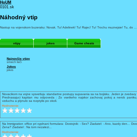
HoUM
0101.sk
Náhodný vtip
Nastup na vojenskom buzeraku: Novak. Tu! Adelinek! Tu! Rajec! Tu! Trochu muznejsie! Tu, do ....
vtipy
jokes
Game cheats
Najnovšie vtipy
smiech lieči
Jokes
jokes
Novacikom na vojne vysvetluju standartne postupy supavania sa na bojisku. Jeden je zvedavy 
Prednasajuci kapitan mu odpoveda : Zo vsetkeho najskor zachovaj pokoj a nerob paniku,
vzduchu a plynulo sa rozptylis po okoli.
Hodnotenie:
Na Immigration office pri vyplnani formulara: Dostojnik: - Sex? Ziadatel: - Ano, kazdy den... Dost
Zena? Ziadatel : Na tom nezalezi...
Hodnotenie: