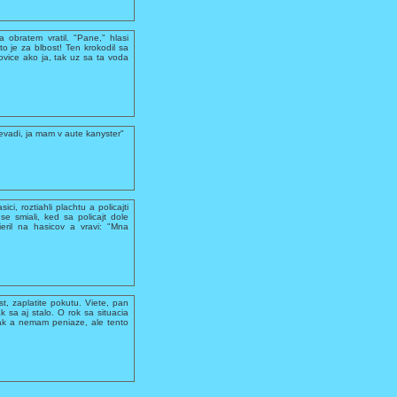
 obratem vratil. "Pane," hlasi
 to je za blbost! Ten krokodil sa
ovice ako ja, tak uz sa ta voda
evadi, ja mam v aute kanyster"
ci, roztiahli plachtu a policajti
se smiali, ked sa policajt dole
ieril na hasicov a vravi: "Mna
ost, zaplatite pokutu. Viete, pan
 sa aj stalo. O rok sa situacia
olak a nemam peniaze, ale tento