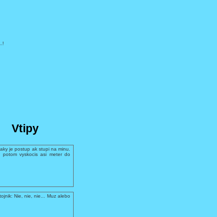
.!
Vtipy
aky je postup ak stupi na minu.
 potom vyskocis asi meter do
ojnik: Nie, nie, nie... Muz alebo