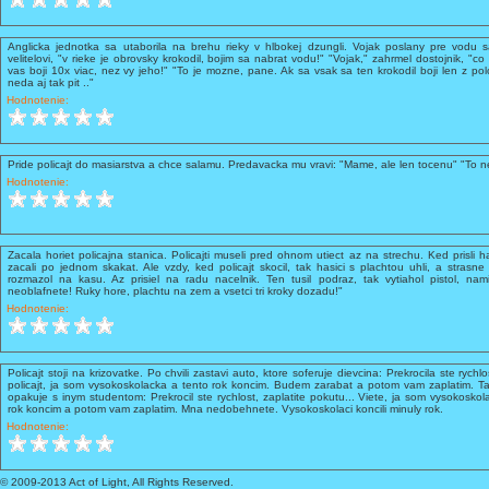
Anglicka jednotka sa utaborila na brehu rieky v hlbokej dzungli. Vojak poslany pre vodu sa
velitelovi, "v rieke je obrovsky krokodil, bojim sa nabrat vodu!" "Vojak," zahrmel dostojnik, "co
vas boji 10x viac, nez vy jeho!" "To je mozne, pane. Ak sa vsak sa ten krokodil boji len z pol
neda aj tak pit .."
Hodnotenie:
Pride policajt do masiarstva a chce salamu. Predavacka mu vravi: "Mame, ale len tocenu" "To n
Hodnotenie:
Zacala horiet policajna stanica. Policajti museli pred ohnom utiect az na strechu. Ked prisli hasi
zacali po jednom skakat. Ale vzdy, ked policajt skocil, tak hasici s plachtou uhli, a strasne 
rozmazol na kasu. Az prisiel na radu nacelnik. Ten tusil podraz, tak vytiahol pistol, nam
neoblafnete! Ruky hore, plachtu na zem a vsetci tri kroky dozadu!"
Hodnotenie:
Policajt stoji na krizovatke. Po chvili zastavi auto, ktore soferuje dievcina: Prekrocila ste rychl
policajt, ja som vysokoskolacka a tento rok koncim. Budem zarabat a potom vam zaplatim. Tak
opakuje s inym studentom: Prekrocil ste rychlost, zaplatite pokutu... Viete, ja som vysokosk
rok koncim a potom vam zaplatim. Mna nedobehnete. Vysokoskolaci koncili minuly rok.
Hodnotenie:
© 2009-2013 Act of Light, All Rights Reserved.