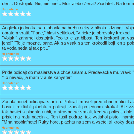
den... Dostojnik: Nie, nie, nie... Muz alebo Zena? Ziadatel : Na tom n
Hodnotenie:
Anglicka jednotka sa utaborila na brehu rieky v hlbokej dzungli. Vo
obratem vratil. "Pane," hlasi velitelovi, "v rieke je obrovsky krokodil
"Vojak," zahrmel dostojnik, "co to je za blbost! Ten krokodil sa va
jeho!" "To je mozne, pane. Ak sa vsak sa ten krokodil boji len z pol
ta voda neda aj tak pit .."
Hodnotenie:
Pride policajt do masiarstva a chce salamu. Predavacka mu vravi: 
"To nevadi, ja mam v aute kanyster"
Hodnotenie:
Zacala horiet policajna stanica. Policajti museli pred ohnom utiect a
hasici, roztiahli plachtu a policajti zacali po jednom skakat. Ale vz
tak hasici s plachtou uhli, a strasne se smiali, ked sa policajt do
prisiel na radu nacelnik. Ten tusil podraz, tak vytiahol pistol, nami
"Mna neoblafnete! Ruky hore, plachtu na zem a vsetci tri kroky doz
Hodnotenie: