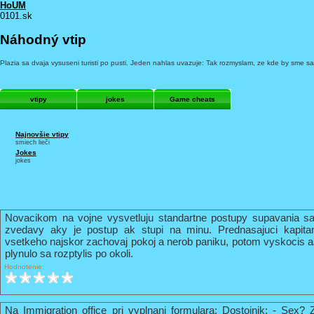
HoUM
0101.sk
Náhodný vtip
Plazia sa dvaja vysuseni turisti po pusti. Jeden nahlas uvazuje: Tak rozmyslam, ze kde by sme sa
vtipy
jokes
Game cheats
Najnovšie vtipy
smiech lieči
Jokes
jokes
Novacikom na vojne vysvetluju standartne postupy supavania sa
zvedavy aky je postup ak stupi na minu. Prednasajuci kapi
vsetkeho najskor zachovaj pokoj a nerob paniku, potom vyskocis 
plynulo sa rozptylis po okoli.
Hodnotenie:
Na Immigration office pri vyplnani formulara: Dostojnik: - Sex? 