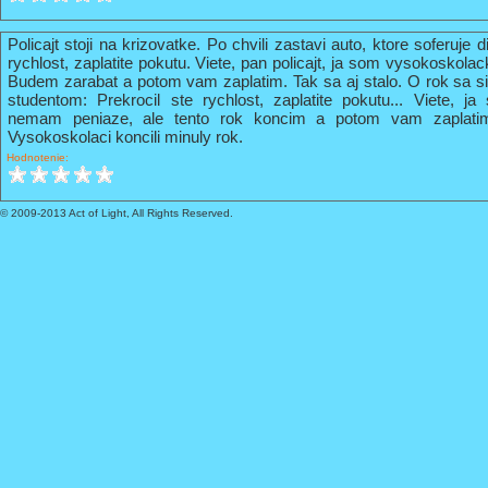
Policajt stoji na krizovatke. Po chvili zastavi auto, ktore soferuje 
rychlost, zaplatite pokutu. Viete, pan policajt, ja som vysokoskola
Budem zarabat a potom vam zaplatim. Tak sa aj stalo. O rok sa s
studentom: Prekrocil ste rychlost, zaplatite pokutu... Viete, 
nemam peniaze, ale tento rok koncim a potom vam zaplati
Vysokoskolaci koncili minuly rok.
Hodnotenie:
© 2009-2013 Act of Light, All Rights Reserved.