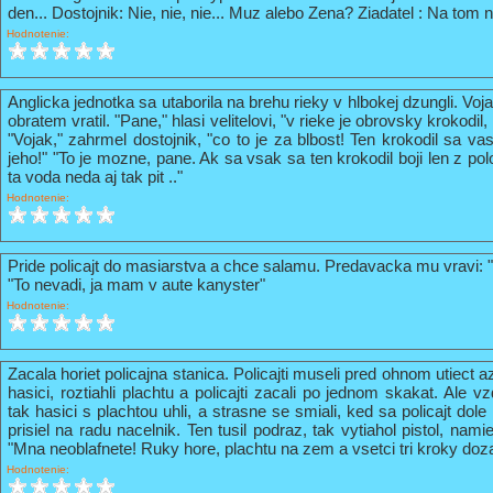
den... Dostojnik: Nie, nie, nie... Muz alebo Zena? Ziadatel : Na tom n
Hodnotenie:
Anglicka jednotka sa utaborila na brehu rieky v hlbokej dzungli. Vo
obratem vratil. "Pane," hlasi velitelovi, "v rieke je obrovsky krokodil
"Vojak," zahrmel dostojnik, "co to je za blbost! Ten krokodil sa va
jeho!" "To je mozne, pane. Ak sa vsak sa ten krokodil boji len z pol
ta voda neda aj tak pit .."
Hodnotenie:
Pride policajt do masiarstva a chce salamu. Predavacka mu vravi: 
"To nevadi, ja mam v aute kanyster"
Hodnotenie:
Zacala horiet policajna stanica. Policajti museli pred ohnom utiect a
hasici, roztiahli plachtu a policajti zacali po jednom skakat. Ale vz
tak hasici s plachtou uhli, a strasne se smiali, ked sa policajt do
prisiel na radu nacelnik. Ten tusil podraz, tak vytiahol pistol, nami
"Mna neoblafnete! Ruky hore, plachtu na zem a vsetci tri kroky doz
Hodnotenie: