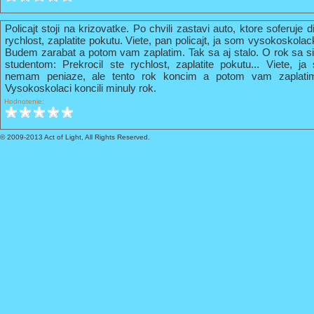
Policajt stoji na krizovatke. Po chvili zastavi auto, ktore soferuje 
rychlost, zaplatite pokutu. Viete, pan policajt, ja som vysokoskola
Budem zarabat a potom vam zaplatim. Tak sa aj stalo. O rok sa s
studentom: Prekrocil ste rychlost, zaplatite pokutu... Viete, 
nemam peniaze, ale tento rok koncim a potom vam zaplati
Vysokoskolaci koncili minuly rok.
Hodnotenie:
© 2009-2013 Act of Light, All Rights Reserved.