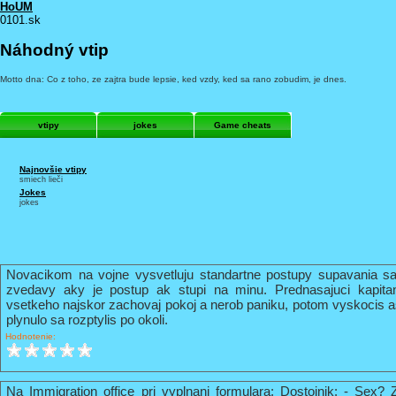
HoUM
0101.sk
Náhodný vtip
Motto dna: Co z toho, ze zajtra bude lepsie, ked vzdy, ked sa rano zobudim, je dnes.
vtipy
jokes
Game cheats
Najnovšie vtipy
smiech lieči
Jokes
jokes
Novacikom na vojne vysvetluju standartne postupy supavania sa
zvedavy aky je postup ak stupi na minu. Prednasajuci kapi
vsetkeho najskor zachovaj pokoj a nerob paniku, potom vyskocis 
plynulo sa rozptylis po okoli.
Hodnotenie:
Na Immigration office pri vyplnani formulara: Dostojnik: - Sex? 