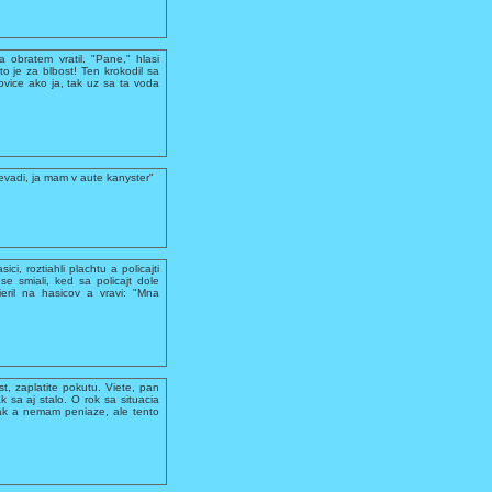
 obratem vratil. "Pane," hlasi
 to je za blbost! Ten krokodil sa
ovice ako ja, tak uz sa ta voda
evadi, ja mam v aute kanyster"
ci, roztiahli plachtu a policajti
se smiali, ked sa policajt dole
ieril na hasicov a vravi: "Mna
ost, zaplatite pokutu. Viete, pan
 sa aj stalo. O rok sa situacia
olak a nemam peniaze, ale tento