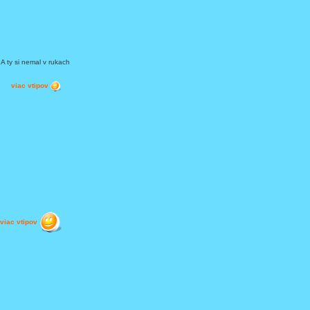
A ty si nemal v rukach
viac vtipov
viac vtipov