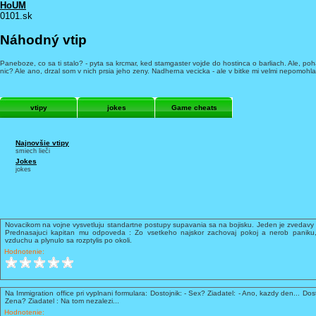
HoUM
0101.sk
Náhodný vtip
Paneboze, co sa ti stalo? - pyta sa krcmar, ked stamgaster vojde do hostinca o barliach. Ale, po
nic? Ale ano, drzal som v nich prsia jeho zeny. Nadherna vecicka - ale v bitke mi velmi nepomohla.
vtipy
jokes
Game cheats
Najnovšie vtipy
smiech lieči
Jokes
jokes
Novacikom na vojne vysvetluju standartne postupy supavania sa na bojisku. Jeden je zvedavy 
Prednasajuci kapitan mu odpoveda : Zo vsetkeho najskor zachovaj pokoj a nerob paniku,
vzduchu a plynulo sa rozptylis po okoli.
Hodnotenie:
Na Immigration office pri vyplnani formulara: Dostojnik: - Sex? Ziadatel: - Ano, kazdy den... Dost
Zena? Ziadatel : Na tom nezalezi...
Hodnotenie: