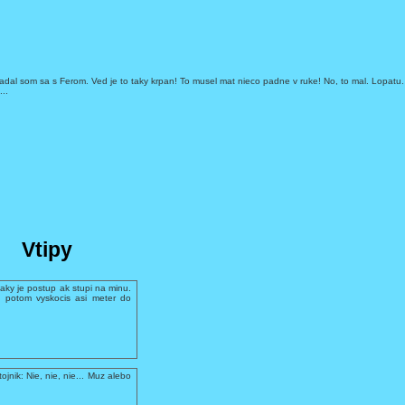
hadal som sa s Ferom. Ved je to taky krpan! To musel mat nieco padne v ruke! No, to mal. Lopatu. 
..
Vtipy
aky je postup ak stupi na minu.
 potom vyskocis asi meter do
ojnik: Nie, nie, nie... Muz alebo