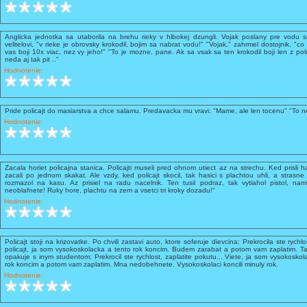
Anglicka jednotka sa utaborila na brehu rieky v hlbokej dzungli. Vojak poslany pre vodu sa
velitelovi, "v rieke je obrovsky krokodil, bojim sa nabrat vodu!" "Vojak," zahrmel dostojnik, "co
vas boji 10x viac, nez vy jeho!" "To je mozne, pane. Ak sa vsak sa ten krokodil boji len z pol
neda aj tak pit .."
Hodnotenie:
Pride policajt do masiarstva a chce salamu. Predavacka mu vravi: "Mame, ale len tocenu" "To n
Hodnotenie:
Zacala horiet policajna stanica. Policajti museli pred ohnom utiect az na strechu. Ked prisli hasi
zacali po jednom skakat. Ale vzdy, ked policajt skocil, tak hasici s plachtou uhli, a strasne 
rozmazol na kasu. Az prisiel na radu nacelnik. Ten tusil podraz, tak vytiahol pistol, nam
neoblafnete! Ruky hore, plachtu na zem a vsetci tri kroky dozadu!"
Hodnotenie:
Policajt stoji na krizovatke. Po chvili zastavi auto, ktore soferuje dievcina: Prekrocila ste rychl
policajt, ja som vysokoskolacka a tento rok koncim. Budem zarabat a potom vam zaplatim. Tak
opakuje s inym studentom: Prekrocil ste rychlost, zaplatite pokutu... Viete, ja som vysokosk
rok koncim a potom vam zaplatim. Mna nedobehnete. Vysokoskolaci koncili minuly rok.
Hodnotenie: