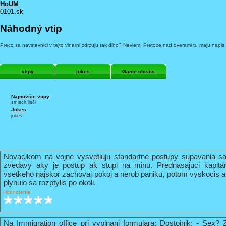
HoUM
0101.sk
Náhodný vtip
Preco sa navstevnici v tejto vinarni zdrzuju tak dlho? Neviem. Pretoze nad dverami tu maju napis
vtipy
jokes
Game cheats
Najnovšie vtipy
smiech lieči
Jokes
jokes
Novacikom na vojne vysvetluju standartne postupy supavania sa
zvedavy aky je postup ak stupi na minu. Prednasajuci kapi
vsetkeho najskor zachovaj pokoj a nerob paniku, potom vyskocis 
plynulo sa rozptylis po okoli.
Hodnotenie:
Na Immigration office pri vyplnani formulara: Dostojnik: - Sex? 