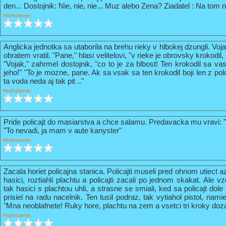
den... Dostojnik: Nie, nie, nie... Muz alebo Zena? Ziadatel : Na tom n
Hodnotenie:
Anglicka jednotka sa utaborila na brehu rieky v hlbokej dzungli. Vo
obratem vratil. "Pane," hlasi velitelovi, "v rieke je obrovsky krokodil
"Vojak," zahrmel dostojnik, "co to je za blbost! Ten krokodil sa va
jeho!" "To je mozne, pane. Ak sa vsak sa ten krokodil boji len z pol
ta voda neda aj tak pit .."
Hodnotenie:
Pride policajt do masiarstva a chce salamu. Predavacka mu vravi: 
"To nevadi, ja mam v aute kanyster"
Hodnotenie:
Zacala horiet policajna stanica. Policajti museli pred ohnom utiect a
hasici, roztiahli plachtu a policajti zacali po jednom skakat. Ale vz
tak hasici s plachtou uhli, a strasne se smiali, ked sa policajt do
prisiel na radu nacelnik. Ten tusil podraz, tak vytiahol pistol, nami
"Mna neoblafnete! Ruky hore, plachtu na zem a vsetci tri kroky doz
Hodnotenie: