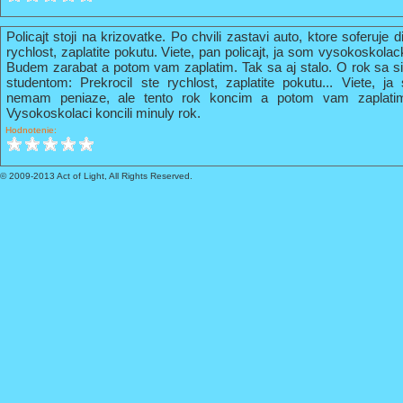
Policajt stoji na krizovatke. Po chvili zastavi auto, ktore soferuje 
rychlost, zaplatite pokutu. Viete, pan policajt, ja som vysokoskola
Budem zarabat a potom vam zaplatim. Tak sa aj stalo. O rok sa s
studentom: Prekrocil ste rychlost, zaplatite pokutu... Viete, 
nemam peniaze, ale tento rok koncim a potom vam zaplati
Vysokoskolaci koncili minuly rok.
Hodnotenie:
© 2009-2013 Act of Light, All Rights Reserved.