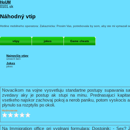
HoUM
0101.sk
Náhodný vtip
Hotline mobilneho operatora: Zakaznicka: Prosim Vas, potrebovala by som, aby ste mi vymazali sms 
vtipy
jokes
Game cheats
Najnovšie vtipy
smiech lieči
Jokes
jokes
Novacikom na vojne vysvetluju standartne postupy supavania sa
zvedavy aky je postup ak stupi na minu. Prednasajuci kapi
vsetkeho najskor zachovaj pokoj a nerob paniku, potom vyskocis 
plynulo sa rozptylis po okoli.
Hodnotenie:
Na Immigration office pri vyplnani formulara: Dostojnik: - Sex? 