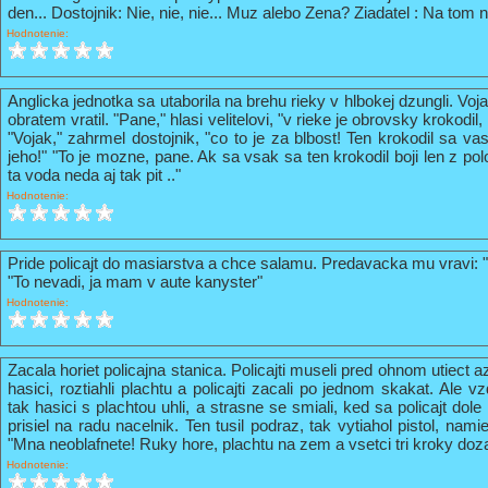
den... Dostojnik: Nie, nie, nie... Muz alebo Zena? Ziadatel : Na tom n
Hodnotenie:
Anglicka jednotka sa utaborila na brehu rieky v hlbokej dzungli. Vo
obratem vratil. "Pane," hlasi velitelovi, "v rieke je obrovsky krokodil
"Vojak," zahrmel dostojnik, "co to je za blbost! Ten krokodil sa va
jeho!" "To je mozne, pane. Ak sa vsak sa ten krokodil boji len z pol
ta voda neda aj tak pit .."
Hodnotenie:
Pride policajt do masiarstva a chce salamu. Predavacka mu vravi: 
"To nevadi, ja mam v aute kanyster"
Hodnotenie:
Zacala horiet policajna stanica. Policajti museli pred ohnom utiect a
hasici, roztiahli plachtu a policajti zacali po jednom skakat. Ale vz
tak hasici s plachtou uhli, a strasne se smiali, ked sa policajt do
prisiel na radu nacelnik. Ten tusil podraz, tak vytiahol pistol, nami
"Mna neoblafnete! Ruky hore, plachtu na zem a vsetci tri kroky doz
Hodnotenie: