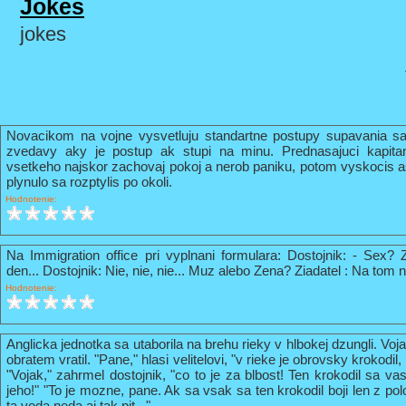
Jokes
jokes
Novacikom na vojne vysvetluju standartne postupy supavania sa
zvedavy aky je postup ak stupi na minu. Prednasajuci kapi
vsetkeho najskor zachovaj pokoj a nerob paniku, potom vyskocis 
plynulo sa rozptylis po okoli.
Hodnotenie:
Na Immigration office pri vyplnani formulara: Dostojnik: - Sex? 
den... Dostojnik: Nie, nie, nie... Muz alebo Zena? Ziadatel : Na tom n
Hodnotenie:
Anglicka jednotka sa utaborila na brehu rieky v hlbokej dzungli. Vo
obratem vratil. "Pane," hlasi velitelovi, "v rieke je obrovsky krokodil
"Vojak," zahrmel dostojnik, "co to je za blbost! Ten krokodil sa va
jeho!" "To je mozne, pane. Ak sa vsak sa ten krokodil boji len z pol
ta voda neda aj tak pit .."