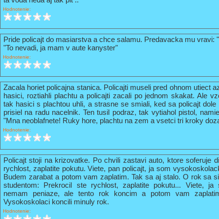
Hodnotenie:
Pride policajt do masiarstva a chce salamu. Predavacka mu vravi: 
"To nevadi, ja mam v aute kanyster"
Hodnotenie:
Zacala horiet policajna stanica. Policajti museli pred ohnom utiect a
hasici, roztiahli plachtu a policajti zacali po jednom skakat. Ale vz
tak hasici s plachtou uhli, a strasne se smiali, ked sa policajt do
prisiel na radu nacelnik. Ten tusil podraz, tak vytiahol pistol, nami
"Mna neoblafnete! Ruky hore, plachtu na zem a vsetci tri kroky doz
Hodnotenie:
Policajt stoji na krizovatke. Po chvili zastavi auto, ktore soferuje 
rychlost, zaplatite pokutu. Viete, pan policajt, ja som vysokoskola
Budem zarabat a potom vam zaplatim. Tak sa aj stalo. O rok sa s
studentom: Prekrocil ste rychlost, zaplatite pokutu... Viete, 
nemam peniaze, ale tento rok koncim a potom vam zaplati
Vysokoskolaci koncili minuly rok.
Hodnotenie: