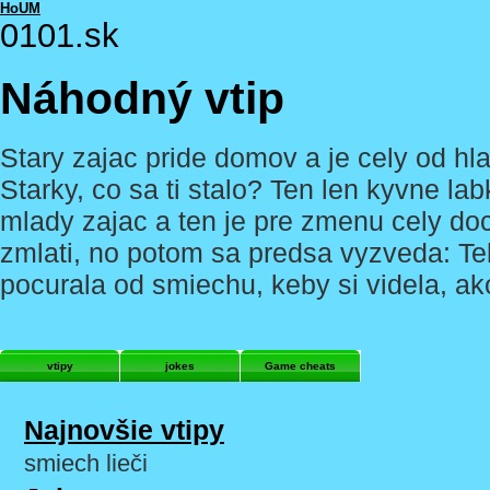
HoUM
0101.sk
Náhodný vtip
Stary zajac pride domov a je cely od hl
Starky, co sa ti stalo? Ten len kyvne la
mlady zajac a ten je pre zmenu cely do
zmlati, no potom sa predsa vyzveda: Teb
pocurala od smiechu, keby si videla, ak
vtipy
jokes
Game cheats
Najnovšie vtipy
smiech lieči