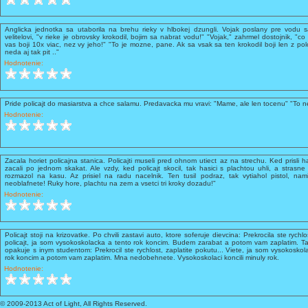
Anglicka jednotka sa utaborila na brehu rieky v hlbokej dzungli. Vojak poslany pre vodu sa
velitelovi, "v rieke je obrovsky krokodil, bojim sa nabrat vodu!" "Vojak," zahrmel dostojnik, "co
vas boji 10x viac, nez vy jeho!" "To je mozne, pane. Ak sa vsak sa ten krokodil boji len z pol
neda aj tak pit .."
Hodnotenie:
Pride policajt do masiarstva a chce salamu. Predavacka mu vravi: "Mame, ale len tocenu" "To n
Hodnotenie:
Zacala horiet policajna stanica. Policajti museli pred ohnom utiect az na strechu. Ked prisli hasi
zacali po jednom skakat. Ale vzdy, ked policajt skocil, tak hasici s plachtou uhli, a strasne 
rozmazol na kasu. Az prisiel na radu nacelnik. Ten tusil podraz, tak vytiahol pistol, nam
neoblafnete! Ruky hore, plachtu na zem a vsetci tri kroky dozadu!"
Hodnotenie:
Policajt stoji na krizovatke. Po chvili zastavi auto, ktore soferuje dievcina: Prekrocila ste rychl
policajt, ja som vysokoskolacka a tento rok koncim. Budem zarabat a potom vam zaplatim. Tak
opakuje s inym studentom: Prekrocil ste rychlost, zaplatite pokutu... Viete, ja som vysokosk
rok koncim a potom vam zaplatim. Mna nedobehnete. Vysokoskolaci koncili minuly rok.
Hodnotenie:
© 2009-2013 Act of Light, All Rights Reserved.