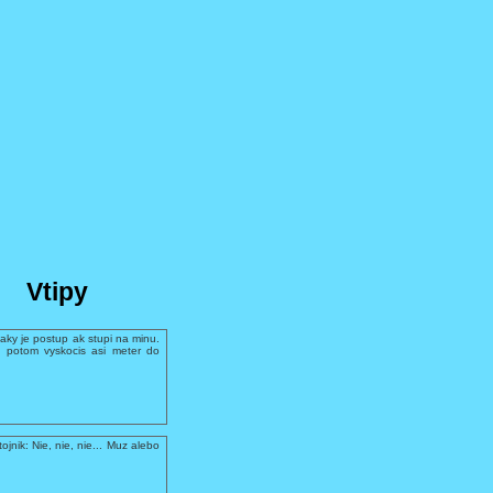
Vtipy
aky je postup ak stupi na minu.
 potom vyskocis asi meter do
ojnik: Nie, nie, nie... Muz alebo