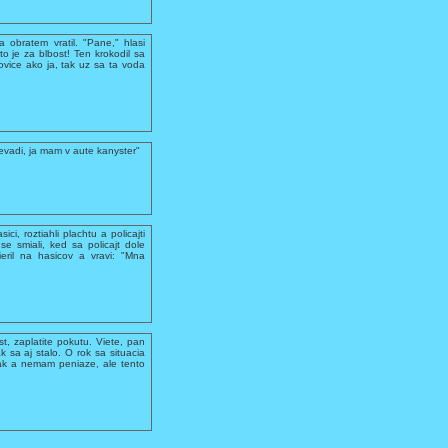
 obratem vratil. "Pane," hlasi
 to je za blbost! Ten krokodil sa
ovice ako ja, tak uz sa ta voda
evadi, ja mam v aute kanyster"
ci, roztiahli plachtu a policajti
se smiali, ked sa policajt dole
ieril na hasicov a vravi: "Mna
ost, zaplatite pokutu. Viete, pan
 sa aj stalo. O rok sa situacia
olak a nemam peniaze, ale tento