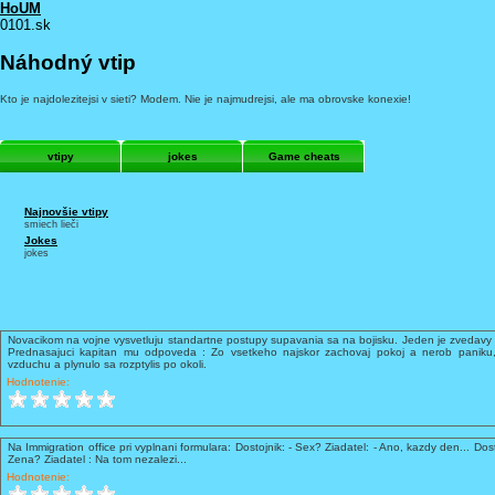
HoUM
0101.sk
Náhodný vtip
Kto je najdolezitejsi v sieti? Modem. Nie je najmudrejsi, ale ma obrovske konexie!
vtipy
jokes
Game cheats
Najnovšie vtipy
smiech lieči
Jokes
jokes
Novacikom na vojne vysvetluju standartne postupy supavania sa na bojisku. Jeden je zvedavy 
Prednasajuci kapitan mu odpoveda : Zo vsetkeho najskor zachovaj pokoj a nerob paniku,
vzduchu a plynulo sa rozptylis po okoli.
Hodnotenie:
Na Immigration office pri vyplnani formulara: Dostojnik: - Sex? Ziadatel: - Ano, kazdy den... Dost
Zena? Ziadatel : Na tom nezalezi...
Hodnotenie: