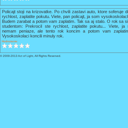
Policajt stoji na krizovatke. Po chvili zastavi auto, ktore soferuje 
rychlost, zaplatite pokutu. Viete, pan policajt, ja som vysokoskola
Budem zarabat a potom vam zaplatim. Tak sa aj stalo. O rok sa s
studentom: Prekrocil ste rychlost, zaplatite pokutu... Viete, 
nemam peniaze, ale tento rok koncim a potom vam zaplati
Vysokoskolaci koncili minuly rok.
Hodnotenie:
© 2009-2013 Act of Light, All Rights Reserved.