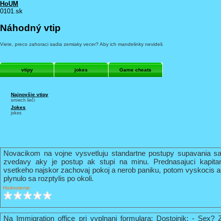
HoUM
0101.sk
Náhodný vtip
Viete, preco zahoraci sadia zemiaky vecer? Aby ich mandelinky nevideli.
vtipy
jokes
Game cheats
Najnovšie vtipy
smiech lieči
Jokes
jokes
Novacikom na vojne vysvetluju standartne postupy supavania sa
zvedavy aky je postup ak stupi na minu. Prednasajuci kapi
vsetkeho najskor zachovaj pokoj a nerob paniku, potom vyskocis 
plynulo sa rozptylis po okoli.
Hodnotenie:
Na Immigration office pri vyplnani formulara: Dostojnik: - Sex? 