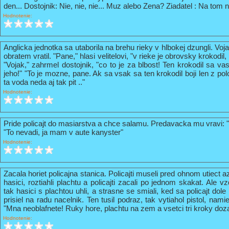
den... Dostojnik: Nie, nie, nie... Muz alebo Zena? Ziadatel : Na tom n
Hodnotenie:
Anglicka jednotka sa utaborila na brehu rieky v hlbokej dzungli. Vo
obratem vratil. "Pane," hlasi velitelovi, "v rieke je obrovsky krokodil
"Vojak," zahrmel dostojnik, "co to je za blbost! Ten krokodil sa va
jeho!" "To je mozne, pane. Ak sa vsak sa ten krokodil boji len z pol
ta voda neda aj tak pit .."
Hodnotenie:
Pride policajt do masiarstva a chce salamu. Predavacka mu vravi: 
"To nevadi, ja mam v aute kanyster"
Hodnotenie:
Zacala horiet policajna stanica. Policajti museli pred ohnom utiect a
hasici, roztiahli plachtu a policajti zacali po jednom skakat. Ale vz
tak hasici s plachtou uhli, a strasne se smiali, ked sa policajt do
prisiel na radu nacelnik. Ten tusil podraz, tak vytiahol pistol, nami
"Mna neoblafnete! Ruky hore, plachtu na zem a vsetci tri kroky doz
Hodnotenie: