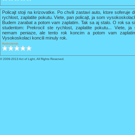
Policajt stoji na krizovatke. Po chvili zastavi auto, ktore soferuje 
rychlost, zaplatite pokutu. Viete, pan policajt, ja som vysokoskola
Budem zarabat a potom vam zaplatim. Tak sa aj stalo. O rok sa s
studentom: Prekrocil ste rychlost, zaplatite pokutu... Viete, 
nemam peniaze, ale tento rok koncim a potom vam zaplati
Vysokoskolaci koncili minuly rok.
Hodnotenie:
© 2009-2013 Act of Light, All Rights Reserved.