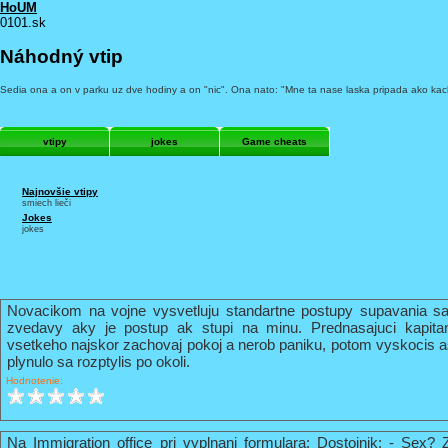
HoUM
0101.sk
Náhodný vtip
Sedia ona a on v parku uz dve hodiny a on "nic". Ona nato: "Mne ta nase laska pripada ako kachl
vtipy
jokes
Game cheats
Najnovšie vtipy
smiech lieči
Jokes
jokes
Novacikom na vojne vysvetluju standartne postupy supavania sa
zvedavy aky je postup ak stupi na minu. Prednasajuci kapi
vsetkeho najskor zachovaj pokoj a nerob paniku, potom vyskocis 
plynulo sa rozptylis po okoli.
Hodnotenie:
Na Immigration office pri vyplnani formulara: Dostojnik: - Sex? 