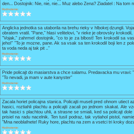
den... Dostojnik: Nie, nie, nie... Muz alebo Zena? Ziadatel : Na tom n
Hodnotenie:
Anglicka jednotka sa utaborila na brehu rieky v hlbokej dzungli. Vo
obratem vratil. "Pane," hlasi velitelovi, "v rieke je obrovsky krokodil
"Vojak," zahrmel dostojnik, "co to je za blbost! Ten krokodil sa va
jeho!" "To je mozne, pane. Ak sa vsak sa ten krokodil boji len z pol
ta voda neda aj tak pit .."
Hodnotenie:
Pride policajt do masiarstva a chce salamu. Predavacka mu vravi: 
"To nevadi, ja mam v aute kanyster"
Hodnotenie:
Zacala horiet policajna stanica. Policajti museli pred ohnom utiect a
hasici, roztiahli plachtu a policajti zacali po jednom skakat. Ale vz
tak hasici s plachtou uhli, a strasne se smiali, ked sa policajt do
prisiel na radu nacelnik. Ten tusil podraz, tak vytiahol pistol, nami
"Mna neoblafnete! Ruky hore, plachtu na zem a vsetci tri kroky doz
Hodnotenie: