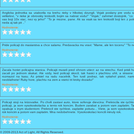
Anglicka jednotka sa utaborila na brehu rieky v hlbokej dzungli. Vojak poslany pre vodu sa
velitelovi, "v rieke je obrovsky krokodil, bojim sa nabrat vodu!" "Vojak," zahrmel dostojnik, "co
vas boji 10x viac, nez vy jeho!" "To je mozne, pane. Ak sa vsak sa ten krokodil boji len z pol
neda aj tak pit .."
Hodnotenie:
Pride policajt do masiarstva a chce salamu. Predavacka mu vravi: "Mame, ale len tocenu" "To n
Hodnotenie:
Zacala horiet policajna stanica. Policajti museli pred ohnom utiect az na strechu. Ked prisli hasi
zacali po jednom skakat. Ale vzdy, ked policajt skocil, tak hasici s plachtou uhli, a strasne 
rozmazol na kasu. Az prisiel na radu nacelnik. Ten tusil podraz, tak vytiahol pistol, nam
neoblafnete! Ruky hore, plachtu na zem a vsetci tri kroky dozadu!"
Hodnotenie:
Policajt stoji na krizovatke. Po chvili zastavi auto, ktore soferuje dievcina: Prekrocila ste rychl
policajt, ja som vysokoskolacka a tento rok koncim. Budem zarabat a potom vam zaplatim. Tak
opakuje s inym studentom: Prekrocil ste rychlost, zaplatite pokutu... Viete, ja som vysokosk
rok koncim a potom vam zaplatim. Mna nedobehnete. Vysokoskolaci koncili minuly rok.
Hodnotenie:
© 2009-2013 Act of Light, All Rights Reserved.