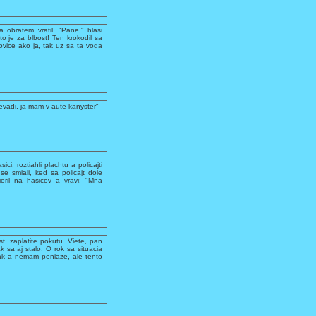
 obratem vratil. "Pane," hlasi
 to je za blbost! Ten krokodil sa
ovice ako ja, tak uz sa ta voda
evadi, ja mam v aute kanyster"
ci, roztiahli plachtu a policajti
se smiali, ked sa policajt dole
ieril na hasicov a vravi: "Mna
ost, zaplatite pokutu. Viete, pan
 sa aj stalo. O rok sa situacia
olak a nemam peniaze, ale tento