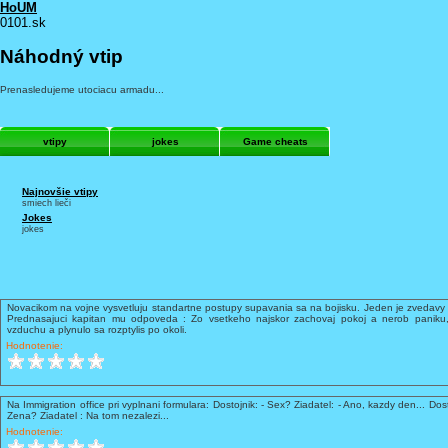
HoUM
0101.sk
Náhodný vtip
Prenasledujeme utociacu armadu...
vtipy
jokes
Game cheats
Najnovšie vtipy
smiech lieči
Jokes
jokes
Novacikom na vojne vysvetluju standartne postupy supavania sa na bojisku. Jeden je zvedavy 
Prednasajuci kapitan mu odpoveda : Zo vsetkeho najskor zachovaj pokoj a nerob paniku,
vzduchu a plynulo sa rozptylis po okoli.
Hodnotenie:
Na Immigration office pri vyplnani formulara: Dostojnik: - Sex? Ziadatel: - Ano, kazdy den... Dost
Zena? Ziadatel : Na tom nezalezi...
Hodnotenie: