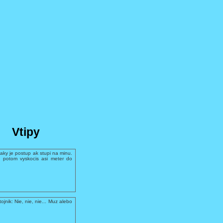
Vtipy
aky je postup ak stupi na minu.
 potom vyskocis asi meter do
ojnik: Nie, nie, nie... Muz alebo