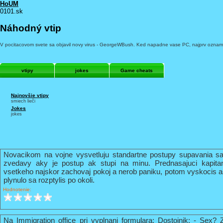
HoUM
0101.sk
Náhodný vtip
V pocitacovom svete sa objavil novy virus - GeorgeWBush. Ked napadne vase PC, najprv oznami,
vtipy
jokes
Game cheats
Najnovšie vtipy
smiech lieči
Jokes
jokes
Novacikom na vojne vysvetluju standartne postupy supavania sa
zvedavy aky je postup ak stupi na minu. Prednasajuci kapi
vsetkeho najskor zachovaj pokoj a nerob paniku, potom vyskocis 
plynulo sa rozptylis po okoli.
Hodnotenie:
Na Immigration office pri vyplnani formulara: Dostojnik: - Sex? 