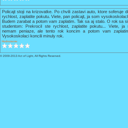
Policajt stoji na krizovatke. Po chvili zastavi auto, ktore soferuje 
rychlost, zaplatite pokutu. Viete, pan policajt, ja som vysokoskola
Budem zarabat a potom vam zaplatim. Tak sa aj stalo. O rok sa s
studentom: Prekrocil ste rychlost, zaplatite pokutu... Viete, 
nemam peniaze, ale tento rok koncim a potom vam zaplati
Vysokoskolaci koncili minuly rok.
Hodnotenie:
© 2009-2013 Act of Light, All Rights Reserved.