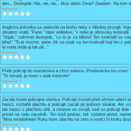
den... Dostojnik: Nie, nie, nie... Muz alebo Zena? Ziadatel : Na tom n
Hodnotenie:
Anglicka jednotka sa utaborila na brehu rieky v hlbokej dzungli. Vo
obratem vratil. "Pane," hlasi velitelovi, "v rieke je obrovsky krokodil
"Vojak," zahrmel dostojnik, "co to je za blbost! Ten krokodil sa va
jeho!" "To je mozne, pane. Ak sa vsak sa ten krokodil boji len z pol
ta voda neda aj tak pit .."
Hodnotenie:
Pride policajt do masiarstva a chce salamu. Predavacka mu vravi: 
"To nevadi, ja mam v aute kanyster"
Hodnotenie:
Zacala horiet policajna stanica. Policajti museli pred ohnom utiect a
hasici, roztiahli plachtu a policajti zacali po jednom skakat. Ale vz
tak hasici s plachtou uhli, a strasne se smiali, ked sa policajt do
prisiel na radu nacelnik. Ten tusil podraz, tak vytiahol pistol, nami
"Mna neoblafnete! Ruky hore, plachtu na zem a vsetci tri kroky doz
Hodnotenie: