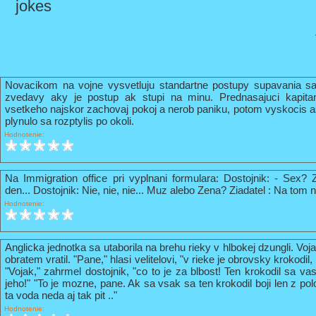
jokes
Novacikom na vojne vysvetluju standartne postupy supavania sa
zvedavy aky je postup ak stupi na minu. Prednasajuci kapi
vsetkeho najskor zachovaj pokoj a nerob paniku, potom vyskocis 
plynulo sa rozptylis po okoli.
Hodnotenie:
Na Immigration office pri vyplnani formulara: Dostojnik: - Sex? 
den... Dostojnik: Nie, nie, nie... Muz alebo Zena? Ziadatel : Na tom n
Hodnotenie:
Anglicka jednotka sa utaborila na brehu rieky v hlbokej dzungli. Vo
obratem vratil. "Pane," hlasi velitelovi, "v rieke je obrovsky krokodil
"Vojak," zahrmel dostojnik, "co to je za blbost! Ten krokodil sa va
jeho!" "To je mozne, pane. Ak sa vsak sa ten krokodil boji len z pol
ta voda neda aj tak pit .."
Hodnotenie: