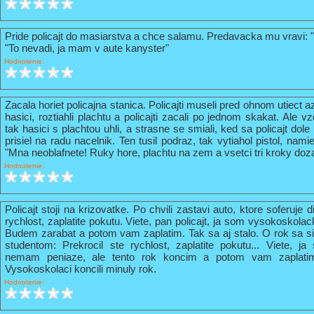
Pride policajt do masiarstva a chce salamu. Predavacka mu vravi: 
"To nevadi, ja mam v aute kanyster"
Hodnotenie:
Zacala horiet policajna stanica. Policajti museli pred ohnom utiect a
hasici, roztiahli plachtu a policajti zacali po jednom skakat. Ale vz
tak hasici s plachtou uhli, a strasne se smiali, ked sa policajt do
prisiel na radu nacelnik. Ten tusil podraz, tak vytiahol pistol, nami
"Mna neoblafnete! Ruky hore, plachtu na zem a vsetci tri kroky doz
Hodnotenie:
Policajt stoji na krizovatke. Po chvili zastavi auto, ktore soferuje 
rychlost, zaplatite pokutu. Viete, pan policajt, ja som vysokoskola
Budem zarabat a potom vam zaplatim. Tak sa aj stalo. O rok sa s
studentom: Prekrocil ste rychlost, zaplatite pokutu... Viete, 
nemam peniaze, ale tento rok koncim a potom vam zaplati
Vysokoskolaci koncili minuly rok.
Hodnotenie: