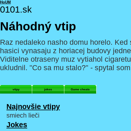
HoUM
0101.sk
Náhodný vtip
Raz nedaleko nasho domu horelo. Ked s
hasici vynasaju z horiacej budovy jedne
Viditelne otraseny muz vytiahol cigaretu
ukludnil. "Co sa mu stalo?" - spytal so
vtipy
jokes
Game cheats
Najnovšie vtipy
smiech lieči
Jokes